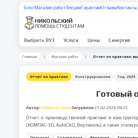
Блог
Магазин работ
Лекции
Гарантии
Отзывы
Контакты
НИКОЛЬСКИЙ
ПОМОЩЬ СТУДЕНТАМ
Выбрать ВУЗ
Услуги
Цены
Синергия
Главная
Магазин работ
Отчет по практике
Конструирование
Год:
2024
Готовый о
Автор:
Смирнова Анна
Загружена:
21.02.2026 08:25
Отчет о производственной практике в конструкто
(КОМПАС‑3D, AutoCAD, Вертикаль), а также этапы р
Описание
Содержание
Введение
Заключен