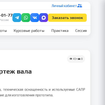
Личный кабинет
7-01-77
Заказать звонок
России
боты
Курсовые работы
Практика
Сессия
👁
43
•
💼
0
ертеж вала
а, техническая оснащенность и используемые САПР
ние для изготовления прототипа.