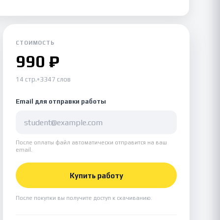
СТОИМОСТЬ
990 ₽
14 стр.
•
3347 слов
Email для отправки работы
После оплаты файл автоматически отправится на ваш
email.
Купить работу
После покупки вы получите доступ к скачиванию.