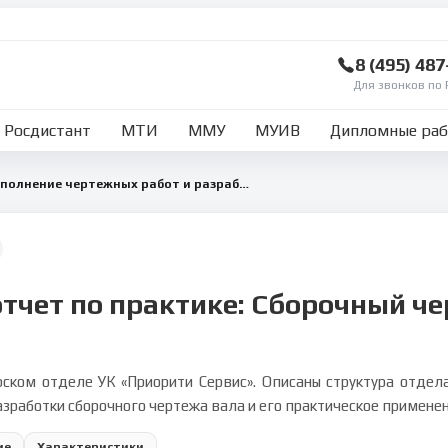
8 (495) 48
Для звонков по 
Росдистант
МТИ
ММУ
МУИВ
Дипломные ра
Отчет по практике: выполнение чертежных работ и разработка сборочного чертежа
тчет по практике: Сборочный ч
рском отделе УК «Приорити Сервис». Описаны структура отдел
азработки сборочного чертежа вала и его практическое примене
ие
Характеристики