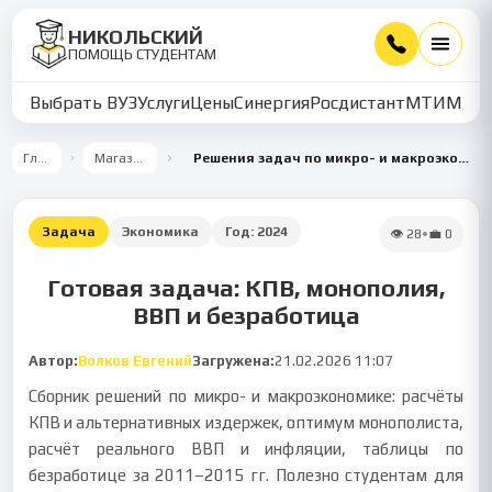
НИКОЛЬСКИЙ
ПОМОЩЬ СТУДЕНТАМ
Выбрать ВУЗ
Услуги
Цены
Синергия
Росдистант
МТИ
ММУ
Главная
Магазин работ
Решения задач по микро- и макроэкономике: КПВ, монополия, ВВП, безработица
Задача
Экономика
Год:
2024
👁
28
•
💼
0
Готовая задача: КПВ, монополия,
ВВП и безработица
Автор:
Волков Евгений
Загружена:
21.02.2026 11:07
Сборник решений по микро- и макроэкономике: расчёты
КПВ и альтернативных издержек, оптимум монополиста,
расчёт реального ВВП и инфляции, таблицы по
безработице за 2011–2015 гг. Полезно студентам для