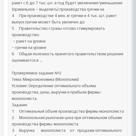
ракет с 6 до 7 тыс. шт. в год будет увеличение/уменьшение 
(правильное – выделить) производства гречки на 

4	При производстве 4 млн. кг гречки и 4 тыс. шт. ракет 
выпуск гречки может быть увеличен до 

5	Правительство страны готово стимулировать 
производство:

 – ракет на уровне 	

– гречки на уровне 

6	Общая полезность принятого правительством решения 
оценивается в ...

Проверяемое задание №2

Тема: Микроэкономика (Монополия)

Условие: Определение оптимального объема 
производства, цены, выручки и прибыли фирмы-
монополиста.

Задание 

1 	Оптимальный объем производства фирмы монополиста 

2 	Монопольная рыночная цена при оптимальном объеме 
производства фирмы-монополиста 	

3 	Выручка 	монополиста 	от 	продажи оптимального 