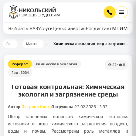
НИКОЛЬСКИЙ
ПОМОЩЬ СТУДЕНТАМ
Выбрать ВУЗ
Услуги
Цены
Синергия
Росдистант
МТИ
ММУ
Главная
Магазин работ
Химическая экология: виды загрязнений, металлы и углеводороды
Реферат
Химическая экология
👁
27
•
💼
0
Год:
2024
Готовая контрольная: Химическая
экология и загрязнение среды
Автор:
Петрова Ольга
Загружена:
23.02.2026 13:33
Обзор ключевых вопросов химической экологии:
источники и виды химического загрязнения воздуха,
воды и почвы. Рассмотрены роль металлов и