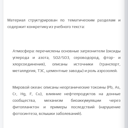
Материал структурирован по тематическим разделам и
содержит конкретику из учебного текста:
Атмосфера: перечислены основные загрязнители (оксиды
углерода и азота, SO2/SO3, сероводород, фтор- и
хлорсоединения), описаны источники (транспорт,
металлургия, ТЭС, цементные заводы) и роль аэрозолей.
Мировой океан: описаны неорганические токсины (Pb, As,
Cr, Hg, F, Cu), влияние нефтепродуктов на донные
сообщества, механизм биоаккумуляции через
фитопланктон и примеры последствий (нарушение
фотосинтеза, вспышки заболеваний).