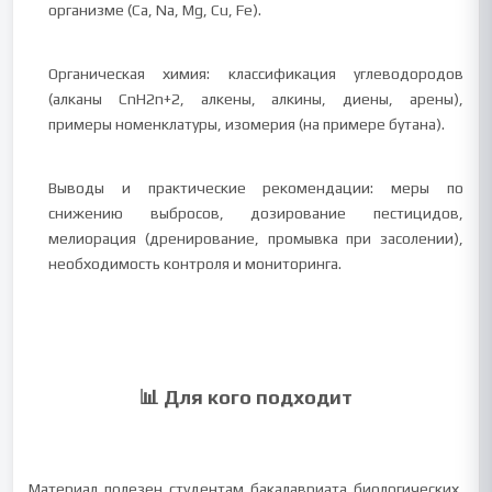
организме (Ca, Na, Mg, Cu, Fe).
Органическая химия: классификация углеводородов
(алканы СnH2n+2, алкены, алкины, диены, арены),
примеры номенклатуры, изомерия (на примере бутана).
Выводы и практические рекомендации: меры по
снижению выбросов, дозирование пестицидов,
мелиорация (дренирование, промывка при засолении),
необходимость контроля и мониторинга.
📊 Для кого подходит
Материал полезен студентам бакалавриата биологических,