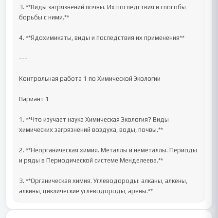
3. **Виды загрязнений почвы. Их последствия и способы 
борьбы с ними.**

4. **Ядохимикаты, виды и последствия их применения**

---

Контрольная работа 1 по Химической Экологии

Вариант 1

1. **Что изучает наука Химическая Экология? Виды 
химических загрязнений воздуха, воды, почвы.**

2. **Неорганическая химия. Металлы и неметаллы. Периоды 
и ряды в Периодической системе Менделеева.**

3. **Органическая химия. Углеводороды: алканы, алкены, 
алкины, циклические углеводороды, арены.**