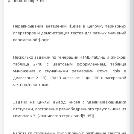
данных. Конкретика:
Переписывание ветвлений if..else в цепочку тернарных
операторов и демонстрация тестов для разных значений
переменной $login.
Несколько заданий по генерации HTML-таблиц и списков:
таблица 2×10 с цветовым оформлением, таблица
умножения с случайными размерами (rows, cols в
диапазоне 2–10), 10×10 числа от 1 до 100 с раскраской
четных/нечетных.
Задачи на циклы: вывод чисел с увеличивающимися
отступами, построение равнобедренного треугольника из
символов '*' (количество строк rand[5,15]).
Работа со строками и группировкой: разбиение текста на