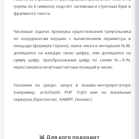
группы по 4 символа; подсчёт заглавных и строчных букв в
фрагменте текста.
Числовые задачи: проверка существования треугольника
по координатам вершин с вычислением периметра и
площади (формула Герона), поиск чисел в интервале N..M,
делящихся на каждую свою цифру, или делящихся на
сумму цифр, преобразования цифр по схеме N→9−N,
перестановка нечётных/чётных позиций в числе.
Указания по среде: запуск в онлайн-интерпретаторе
(например, w3schools PHP Tryit) или на локальных
серверах (OpenServer, XAMPP, Denwer).
📊 Для кого подходит