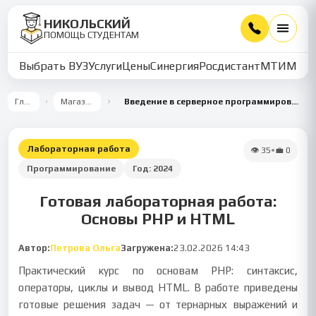
НИКОЛЬСКИЙ
ПОМОЩЬ СТУДЕНТАМ
Выбрать ВУЗ
Услуги
Цены
Синергия
Росдистант
МТИ
ММУ
Главная
Магазин работ
Введение в серверное программирование на PHP: практические задания
Лабораторная работа
👁
35
•
💼
0
Программирование
Год:
2024
Готовая лабораторная работа:
Основы PHP и HTML
Автор:
Петрова Ольга
Загружена:
23.02.2026 14:43
Практический курс по основам PHP: синтаксис,
операторы, циклы и вывод HTML. В работе приведены
готовые решения задач — от тернарных выражений и