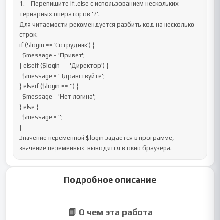
1.	Перепишите if..else с использованием нескольких 
тернарных операторов '?'.

Для читаемости рекомендуется разбить код на несколько 
строк.

if ($login == 'Сотрудник') {

  $message = 'Привет';

} elseif ($login == 'Директор') {

  $message = 'Здравствуйте';

} elseif ($login == '') {

  $message = 'Нет логина';

} else {

  $message = '';

}

Значение переменной $login задается в программе, 
значение переменных  выводятся в окно браузера.
Подробное описание
📘 О чем эта работа