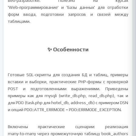
веб‑разработке. Полезно на курсах
'Web‑программирование' и 'Базы данных' для отработки
форм ввода, подготовки запросов и связей между
таблицами.
✨ Особенности
Готовые SQL‑скрипты для создания БД и таблиц, примеры
вставки и выборки, практические PHP‑формы с проверкой
POST и подготовленными выражениями. Приведены
примеры как для mysqli (write_db.php, read_db.php), так и
для PDO (task.php для hotel_db, address_db) с примером DSN
и опций PDO::ATTR_ERRMODE = PDO::ERRMODE_EXCEPTION.
Включены практические сценарии: реализация
many‑to‑many через промежуточную таблицу book_authors