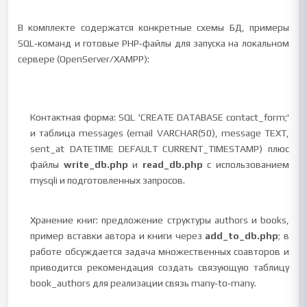
В комплекте содержатся конкретные схемы БД, примеры
SQL‑команд и готовые PHP‑файлы для запуска на локальном
сервере (OpenServer/XAMPP):
Контактная форма: SQL 'CREATE DATABASE contact_form;'
и таблица messages (email VARCHAR(50), message TEXT,
sent_at DATETIME DEFAULT CURRENT_TIMESTAMP) плюс
файлы
write_db.php
и
read_db.php
с использованием
mysqli и подготовленных запросов.
Хранение книг: предложение структуры authors и books,
пример вставки автора и книги через
add_to_db.php
; в
работе обсуждается задача множественных соавторов и
приводится рекомендация создать связующую таблицу
book_authors для реализации связь many‑to‑many.