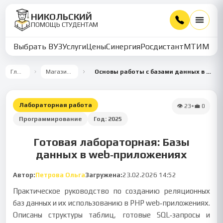
НИКОЛЬСКИЙ
ПОМОЩЬ СТУДЕНТАМ
Выбрать ВУЗ
Услуги
Цены
Синергия
Росдистант
МТИ
ММУ
Главная
Магазин работ
Основы работы с базами данных в web‑приложениях
Лабораторная работа
👁
23
•
💼
0
Программирование
Год:
2025
Готовая лабораторная: Базы
данных в web‑приложениях
Автор:
Петрова Ольга
Загружена:
23.02.2026 14:52
Практическое руководство по созданию реляционных
баз данных и их использованию в PHP web‑приложениях.
Описаны структуры таблиц, готовые SQL‑запросы и