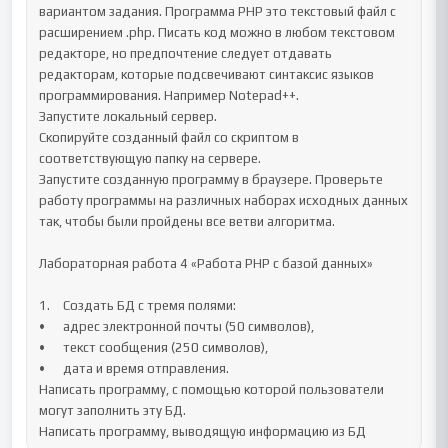
вариантом задания. Программа PHP это текстовый файл с 
расширением .php. Писать код можно в любом текстовом 
редакторе, но предпочтение следует отдавать 
редакторам, которые подсвечивают синтаксис языков 
программирования. Например Notepad++.

Запустите локальный сервер.

Скопируйте созданный файл со скриптом в 
соответствующую папку на сервере.

Запустите созданную программу в браузере. Проверьте 
работу программы на различных наборах исходных данных 
так, чтобы были пройдены все ветви алгоритма.

Лабораторная работа 4 «Работа PHP с базой данных»

1.	Создать БД с тремя полями: 

•	адрес электронной почты (50 символов),

•	текст сообщения (250 символов),

•	дата и время отправления.

Написать программу, с помощью которой пользователи 
могут заполнить эту БД.

Написать программу, выводящую информацию из БД