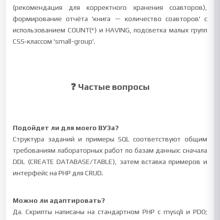
(рекомендация для корректного хранения соавторов),
формирование отчёта 'книга — количество соавторов' с
использованием COUNT(*) и HAVING, подсветка малых групп
CSS‑классом 'small-group'.
❓ Частые вопросы
Подойдет ли для моего ВУЗа?
Структура заданий и примеры SQL соответствуют общим
требованиям лабораторных работ по базам данных: сначала
DDL (CREATE DATABASE/TABLE), затем вставка примеров и
интерфейс на PHP для CRUD.
Можно ли адаптировать?
Да. Скрипты написаны на стандартном PHP с mysqli и PDO;