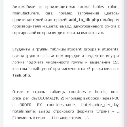
Автомобили и производители: схема tables colors,
manufacturers, cars; пример заполнения цветов/
производителей и интерфейс
add_to_db.php
с выбором
производителя и цвета; вывод двухуровневого списка с
сортировкой по производителю и названию авто.
Студенты и группы: таблицы student_groups и students,
вывод групп в алфавитном порядке и студентов внутри;
логика подсчета численности группы и выделение CSS
классом 'small-group' при численности <5 реализована в
task.php
.
Отели и страны: таблицы countries и hotels, поле
price_per_day DECIMAL(10,2) и пример выборки через PDO
с ORDER BY countries.name, hotels.price_per_day,
hotels.name; вывод строкового формата 'Страна ‒ ...
Стоимость в евро ‒ ... Название отеля ‒ ...'.