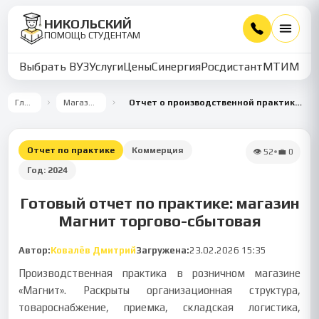
НИКОЛЬСКИЙ
ПОМОЩЬ СТУДЕНТАМ
Выбрать ВУЗ
Услуги
Цены
Синергия
Росдистант
МТИ
ММУ
Главная
Магазин работ
Отчет о производственной практике в магазине «Магнит»
Отчет по практике
Коммерция
👁
52
•
💼
0
Год:
2024
Готовый отчет по практике: магазин
Магнит торгово-сбытовая
Автор:
Ковалёв Дмитрий
Загружена:
23.02.2026 15:35
Производственная практика в розничном магазине
«Магнит». Раскрыты организационная структура,
товароснабжение, приемка, складская логистика,