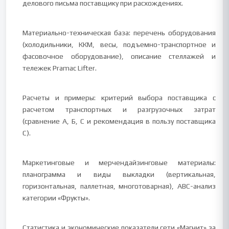
делового письма поставщику при расхождениях.
Материально-техническая база: перечень оборудования
(холодильники, ККМ, весы, подъемно-транспортное и
фасовочное оборудование), описание стеллажей и
тележек Pramac Lifter.
Расчеты и примеры: критерий выбора поставщика с
расчетом транспортных и разгрузочных затрат
(сравнение А, Б, С и рекомендация в пользу поставщика
С).
Маркетинговые и мерчендайзинговые материалы:
планограмма и виды выкладки (вертикальная,
горизонтальная, паллетная, многотоварная), ABC-анализ
категории «Фрукты».
Статистика и экономические показатели сети «Магнит» за