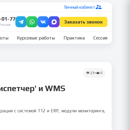
Личный кабинет
7-01-77
Заказать звонок
России
боты
Курсовые работы
Практика
Сессия
👁
23
•
💼
0
Диспетчер' и WMS
грация с системой 112 и ERP, модули мониторинга,