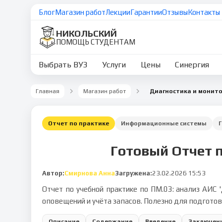
Блог
Магазин работ
Лекции
Гарантии
Отзывы
Контакты
НИКОЛЬСКИЙ
ПОМОЩЬ СТУДЕНТАМ
Выбрать ВУЗ
Услуги
Цены
Синергия
Главная
Магазин работ
Отчет по практике
Информационные системы
Готовый Отчет п
Автор:
Смирнова Анна
Загружена:
23.02.2026 15:53
Отчет по учебной практике по ПМ.03: анализ АИС 
оповещений и учёта запасов. Полезно для подготов
Описание
Содержание
Введение
Заключен