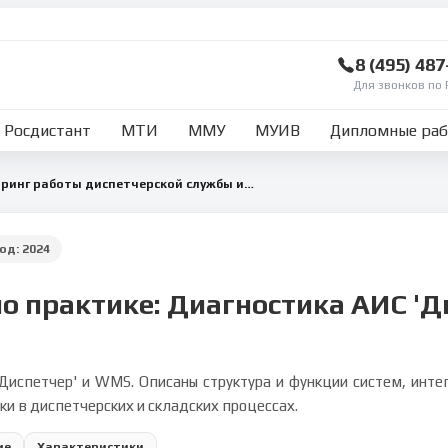
8 (495) 48
Для звонков по 
Росдистант
МТИ
ММУ
МУИВ
Дипломные ра
Диагностика и мониторинг работы диспетчерской службы и управления запасами (АИС 'Диспетчер', WMS)
Год:
2024
о практике: Диагностика АИС '
'Диспетчер' и WMS. Описаны структура и функции систем, инте
ки в диспетчерских и складских процессах.
ие
Характеристики