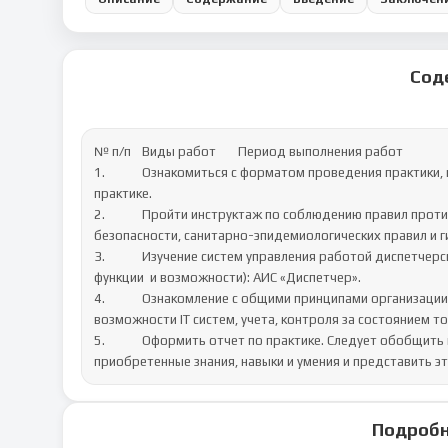
Сод
№ п/п	Виды работ	Период выполнения работ 

1.		Ознакомиться с форматом проведения практики, исходными данными и перечнем отчетных документов по 
практике.	

2.		Пройти инструктаж по соблюдению правил противопожарной безопасности, правил охраны труда, техники 
безопасности, санитарно-эпидемиологических правил и ги
3.		Изучение систем управления работой диспетчерской службы предприятия (ознакомиться и описать основные 
функции  и возможности): АИС «Диспетчер».	

4.		Ознакомление с общими принципами организации учета, контроля на предприятии (изучить  функции, 
возможности IT систем, учета, контроля за состоянием то
5.		Оформить отчет по практике. Следует обобщить полученную информацию, сформулировать закрепленные и 
приобретенные знания, навыки и умения и представить эт
Подробн