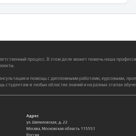
ветственный процесс. В этом деле может помочь наша професси
роекты.
консультация и помощь с дипломными работами, курсовыми, про
ь студентам в любых областях знаний и на разных этапах обуче
Адрес
ул. Шипиловская, д. 22
Москва
,
Московская область
115551
Россия