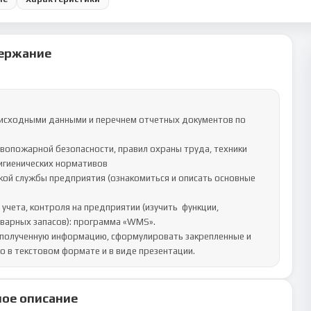
ержание
гиенических нормативов	

варных запасов): программа «WMS».	

о в текстовом формате и в виде презентации.
ое описание