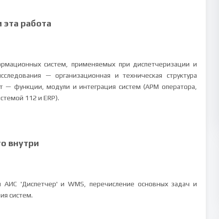
м эта работа
рмационных систем, применяемых при диспетчеризации и
сследования — организационная и техническая структура
т — функции, модули и интеграция систем (АРМ оператора,
стемой 112 и ERP).
то внутри
 АИС 'Диспетчер' и WMS, перечисление основных задач и
ия систем.