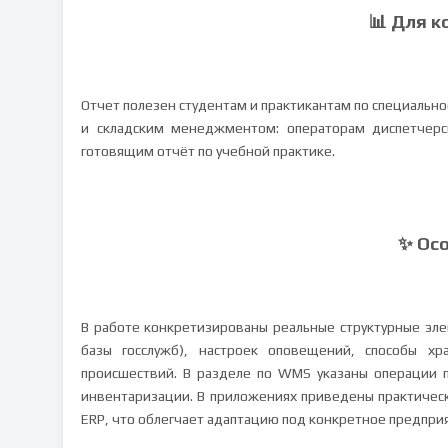
📊 Для к
Отчет полезен студентам и практикантам по специальн
и складским менеджментом: операторам диспетчерс
готовящим отчёт по учебной практике.
✨ Ос
В работе конкретизированы реальные структурные эле
базы госслужб), настроек оповещений, способы х
происшествий. В разделе по WMS указаны операции 
инвентаризации. В приложениях приведены практичес
ERP, что облегчает адаптацию под конкретное предпри