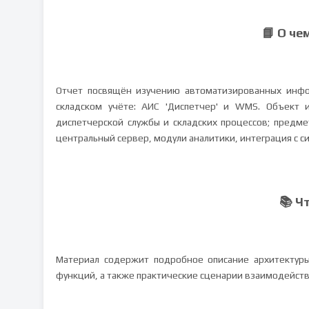
📘 О че
Отчет посвящён изучению автоматизированных инфо
складском учёте: АИС 'Диспетчер' и WMS. Объект и
диспетчерской службы и складских процессов; предме
центральный сервер, модули аналитики, интеграция с си
📚 Ч
Материал содержит подробное описание архитектуры
функций, а также практические сценарии взаимодейств