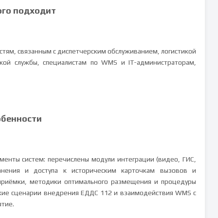
ого подходит
остям, связанным с диспетчерским обслуживанием, логистикой
кой службы, специалистам по WMS и IT-администраторам,
обенности
менты систем: перечислены модули интеграции (видео, ГИС,
ранения и доступа к историческим карточкам вызовов и
приёмки, методики оптимального размещения и процедуры
кие сценарии внедрения ЕДДС 112 и взаимодействия WMS с
ятие.