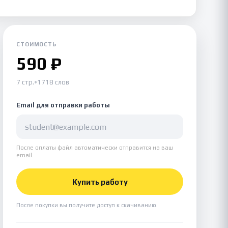
СТОИМОСТЬ
590 ₽
7 стр.
•
1718 слов
Email для отправки работы
После оплаты файл автоматически отправится на ваш
email.
Купить работу
После покупки вы получите доступ к скачиванию.