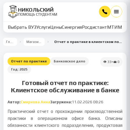
НИКОЛЬСКИЙ
ПОМОЩЬ СТУДЕНТАМ
Выбрать ВУЗ
Услуги
Цены
Синергия
Росдистант
МТИ
ММУ
Главная
Магазин работ
Отчет о практике в клиентском подразделении банка
Отчет по практике
Банковское дело
👁
33
•
💼
0
Год:
2025
Готовый отчет по практике:
Клиентское обслуживание в банке
Автор:
Смирнова Анна
Загружена:
11.02.2026 08:26
Практический отчет о прохождении производственной
практики в операционном офисе банка. Описаны
обязанности клиентского подразделения, продуктовая