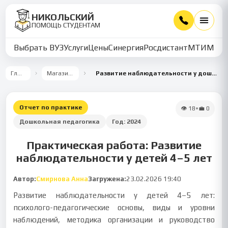
НИКОЛЬСКИЙ
ПОМОЩЬ СТУДЕНТАМ
Выбрать ВУЗ
Услуги
Цены
Синергия
Росдистант
МТИ
ММУ
Главная
Магазин работ
Развитие наблюдательности у дошкольников 4–5 лет
Отчет по практике
👁
18
•
💼
0
Дошкольная педагогика
Год:
2024
Практическая работа: Развитие
наблюдательности у детей 4–5 лет
Автор:
Смирнова Анна
Загружена:
23.02.2026 19:40
Развитие наблюдательности у детей 4–5 лет:
психолого-педагогические основы, виды и уровни
наблюдений, методика организации и руководство