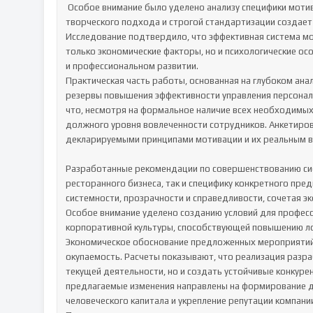
 Особое внимание было уделено анализу специфики мотивационных систем в ресторанном бизнесе, где сочетание 
творческого подхода и строгой стандартизации создает 
Исследование подтвердило, что эффективная система мо
только экономические факторы, но и психологические осо
и профессиональном развитии.

Практическая часть работы, основанная на глубоком ана
резервы повышения эффективности управления персонало
что, несмотря на формальное наличие всех необходимых 
должного уровня вовлеченности сотрудников. Анкетиров
декларируемыми принципами мотивации и их реальным во
Разработанные рекомендации по совершенствованию сис
ресторанного бизнеса, так и специфику конкретного пре
системности, прозрачности и справедливости, сочетая э
Особое внимание уделено созданию условий для профес
корпоративной культуры, способствующей повышению ло
Экономическое обоснование предложенных мероприятий 
окупаемость. Расчеты показывают, что реализация разра
текущей деятельности, но и создать устойчивые конкуре
предлагаемые изменения направлены на формирование до
человеческого капитала и укрепление репутации компани