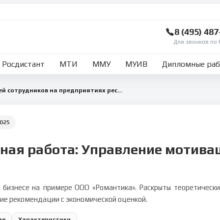
8 (495) 48
Для звонков по 
Росдистант
МТИ
ММУ
МУИВ
Дипломные ра
Управление мотивацией сотрудников на предприятиях ресторанного бизнеса (на примере ООО Романтика)
025
ная работа: Управление мотивац
бизнесе на примере ООО «Романтика». Раскрыты теоретическ
ие рекомендации с экономической оценкой.
ие
Характеристики