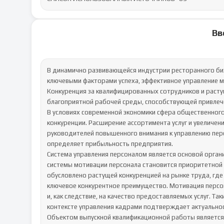
Вв
В динамично развивающейся индустрии ресторанного бизн
ключевыми факторами успеха, эффективное управление м
Конкуренция за квалифицированных сотрудников и раст
благоприятной рабочей среды, способствующей привлече
В условиях современной экономики сфера общественного
конкуренции. Расширение ассортимента услуг и увеличени
руководителей повышенного внимания к управлению перс
определяет прибыльность предприятия. 

Система управления персоналом является основой органи
системы мотивации персонала становится приоритетной 
обусловлено растущей конкуренцией на рынке труда, гд
ключевое конкурентное преимущество. Мотивация персо
и, как следствие, на качество предоставляемых услуг. Т
контексте управления кадрами подтверждает актуальнос
Объектом выпускной квалификационной работы является 