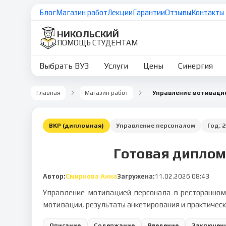
Блог
Магазин работ
Лекции
Гарантии
Отзывы
Контакты
НИКОЛЬСКИЙ
ПОМОЩЬ СТУДЕНТАМ
Выбрать ВУЗ
Услуги
Цены
Синергия
Главная
Магазин работ
ВКР (дипломная)
Управление персоналом
Год:
2
Готовая диплом
Автор:
Смирнова Анна
Загружена:
11.02.2026 08:43
Управление мотивацией персонала в ресторанном 
мотивации, результаты анкетирования и практическ
Описание
Содержание
Введение
Заключен