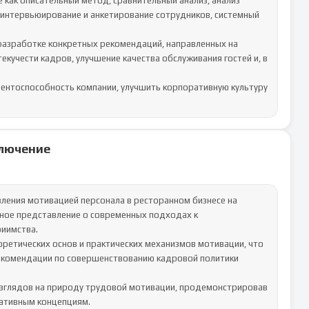
 как описательный метод, сравнительный анализ, анализ 
 интервьюирование и анкетирование сотрудников, системный 
разработке конкретных рекомендаций, направленных на 
кучести кадров, улучшение качества обслуживания гостей и, в 
нтоспособность компании, улучшить корпоративную культуру 
лючение
ения мотивацией персонала в ресторанном бизнесе на 
ное представление о современных подходах к 
имства. 

ретических основ и практических механизмов мотивации, что 
комендации по совершенствованию кадровой политики 
зглядов на природу трудовой мотивации, продемонстрировав 
ативным концепциям.
