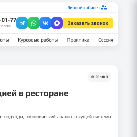
Личный кабинет
7-01-77
Заказать звонок
России
боты
Курсовые работы
Практика
Сессия
👁
40
•
💼
0
ией в ресторане
ие подходы, эмпирический анализ текущей системы