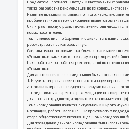
Предметом - процессы, методы и инструменты управлени
также разработка рекомендаций по их совершенствовани
Развитие предприятия зависит от того, насколько заинте
проблематичной в этом отношении является организация
Они играют важную роль, так как именно они находятся в
новых посетителей.

Тем не менее именно бармены и официанты в наименьшей с
рассматривают её как временную.

Следовательно, возникает проблема организации систем
«Романтика», как и для многих других предприятий общес
Цель работы - разработка рекомендаций по оптимизации
«Романтика».

Для достижения цели исследования были поставлены сле
1. Изучить теоретические основы мотивации персонала, 
2. Проанализировать текущую систему мотивации персона
3. Предложить конкретные рекомендации по совершенст
для новых сотрудников, и оценить их экономическую эффе
Тема исследования является актуальной и широко изучен
мотивации, работы, посвященные практическим подходам
сфере общественного питания. В данном исследовании б
Для проведения данного исследования были использован