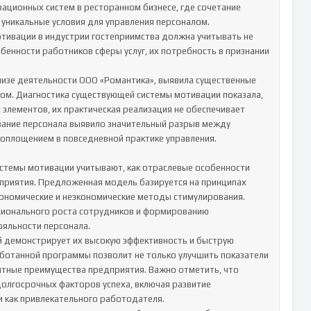
уникальные условия для управления персоналом. 
тивации в индустрии гостеприимства должна учитывать не 
бенности работников сферы услуг, их потребность в признании 
лизе деятельности ООО «Романтика», выявила существенные 
м. Диагностика существующей системы мотивации показала, 
элементов, их практическая реализация не обеспечивает 
ание персонала выявило значительный разрыв между 
площением в повседневной практике управления.

темы мотивации учитывают, как отраслевые особенности 
дприятия. Предложенная модель базируется на принципах 
кономические и неэкономические методы стимулирования. 
сионального роста сотрудников и формированию 
яльности персонала.

демонстрирует их высокую эффективность и быструю 
ботанной программы позволит не только улучшить показатели 
нтные преимущества предприятия. Важно отметить, что 
лгосрочных факторов успеха, включая развитие 
и как привлекательного работодателя.
