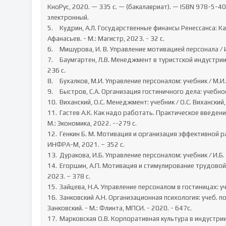
КноРус, 2020. — 335 с. — (бакалавриат). — ISBN 978-5-40
электронный.

5.	Кудрин, А.Л. Государственные финансы Ренессанса: Карафа - Ортис - Боден: Учебное пособие / А.Л. Кудрин, М.П. 
Афанасьев. - М.: Магистр, 2023. - 32 c.

6.	Мишурова, И. В. Управление мотивацией персонала / И.В. Мишурова. - М.: Феникс, МарТ, 2020. - 272 c.

7.	Баумгартен, Л.В. Менеджмент в туристской индустрии: учебник для вузов / Баумгартен Л.В. М.: ИНФРА-М, 2021. –  
236 c.

8.	Бухалков, М.И. Управление персоналом: учебник / М.И. Бухалков. М.: ИНФРА-М, 2022. – 400 c.

9.	Быстров, С.А. Организация гостиничного дела: учебное пособие для вузов / С.А. Быстров. М.: Форум, 2021. – 432 с.

10.	Виханский, О.С. Менеджмент: учебник / О.С. Виханский, А.И. Наумов. М.: ИНФРА-М, 2022. – 288 c.

11.	Гастев А.К. Как надо работать. Практическое введение в науку организации труда / Под общей ред. Н.М. Бахарова. _ 
М.: Экономика, 2022. --279 с.

12.	Генкин Б. М. Мотивация и организация эффективной работы (теория и практика): монография / Б.М. Генкин. М.: 
ИНФРА-М, 2021. – 352 с.

13.	Дуракова, И.Б. Управление персоналом: учебник / И.Б. Дуракова. –  М.: ИНФРА-М, 2020. – 570  с.

14.	Егоршин, А.П. Мотивация и стимулирование трудовой деятельности: учебное пособие  / А.П. Егоршин. М.: ИНФРА-М, 
2023. – 378 c.

15.	Зайцева, Н.А. Управление персоналом в гостиницах: учебное пособие / Н.А. Зайцева. М.: ИНФРА-М, 2023. –  416 с.

16.	Занковский А.Н. Организационная психология: учеб. пособие для вузов: рек. Росс. Акад. Образования / А.Н. 
Занковский. - М.: Флинта, МПСИ. - 2020. - 647с.

17.	Марковская О.В. Корпоративная культура в индустрии гостеприимства / О.В.марковская. // Парад Отелей.- 2020. – 