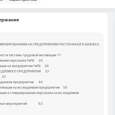
ержание
ТИМУЛИРОВАНИЕМ НА ПРЕДПРИЯТИЯХ РЕСТОРАННОГО БИЗНЕСА	
ости системы трудовой мотивации	11

ния персонала ГиРБ	20

и на предприятии ГиРБ	26

ДУЕМОГО ПРЕДПРИЯТИЯ	33

уемом предприятии	44

вации на исследуемом предприятии	50

ции и стимулирования персонала на исследуемом 
 мероприятий		63
