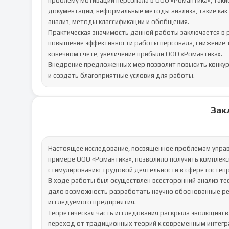
проблему мотивации персонала в ООО «Романтика», такие
документации, неформальные методы анализа, такие как
анализ, методы классификации и обобщения.

Практическая значимость данной работы заключается в 
повышение эффективности работы персонала, снижение те
конечном счёте, увеличение прибыли ООО «Романтика». 

Внедрение предложенных мер позволит повысить конкуре
и создать благоприятные условия для работы.
Зак
Настоящее исследование, посвященное проблемам управл
примере ООО «Романтика», позволило получить комплекс
стимулированию трудовой деятельности в сфере гостепри
В ходе работы был осуществлен всесторонний анализ тео
дало возможность разработать научно обоснованные ре
исследуемого предприятия.

Теоретическая часть исследования раскрыла эволюцию в
переход от традиционных теорий к современным интегр