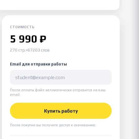
СТОИМОСТЬ
5 990 ₽
270 стр.
•
67203 слов
Email для отправки работы
После оплаты файл автоматически отправится на ваш
email.
Купить работу
После покупки вы получите доступ к скачиванию.