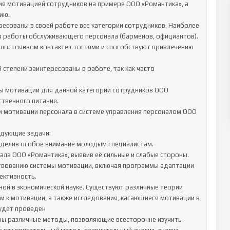
я мотивацией сотрудников на примере ООО «Романтика», а 
ю.

ресованы в своей работе все категории сотрудников. Наиболее 
 работы обслуживающего персонала (барменов, официантов). 
 постоянном контакте с гостями и способствуют привлечению 
тепени заинтересованы в работе, так как часто 
ы мотивации для данной категории сотрудников ООО 
твенного питания.

 мотивации персонала в системе управления персоналом ООО 
дующие задачи:

уделив особое внимание молодым специалистам.

ла ООО «Романтика», выявив её сильные и слабые стороны.

вованию системы мотивации, включая программы адаптации 
ктивность.

ной в экономической науке. Существуют различные теории 
 к мотивации, а также исследования, касающиеся мотивации в 
удет проведен

ы различные методы, позволяющие всесторонне изучить 