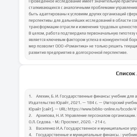
Проведенное исследование имеет значительную практиче
сталкивающихся с аналогичными проблемами управления 
быть адаптированы к условиям других организаций сфер
перспективы для дальнейших исследований в области со
трансформации отрасли и изменения трудовых ценностей
В целом, работа подтвердила первоначальную гипотезу о
является ключевым фактором успеха в конкурентной борь
мер позволит ООО «Романтика» не только решить текущи
развития предприятия в долгосрочной перспективе.
Список
1.	Алехин, Б. И. Государственные финансы: учебник для академического бакалавриата / Б. И. Алехин. — Москва : 
Издательство Юрайт, 2021. — 184 с. — (Авторский учебник
Юрайт [сайт]. — URL: https://www.biblio-online.ru/bcode/4
2.	Архипова, Н. И. Управление персоналом организации. Краткий курс для бакалавров. Учебное пособие / Н.И. Архипова, 
О.Л. Седова. - М.: Проспект, 2020. - 214 c.

3.	Василенко И.А. Государственное и муниципальное управление / Василенко И.А. Москва: Юрайт, 2022. 32 с.

4.	Государственные и муниципальные финансы. : учебник / Слепов В.А., под ред., Чалова А.Ю., под ред. — Москва : 