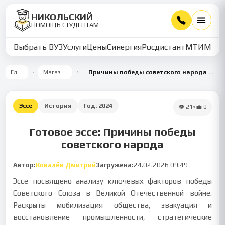
НИКОЛЬСКИЙ
ПОМОЩЬ СТУДЕНТАМ
Выбрать ВУЗ
Услуги
Цены
Синергия
Росдистант
МТИ
ММУ
Главная
Магазин работ
Причины победы советского народа в Великой Отечественной войне
Эссе
История
Год:
2024
👁
21
•
💼
0
Готовое эссе: Причины победы
советского народа
Автор:
Ковалёв Дмитрий
Загружена:
24.02.2026 09:49
Эссе посвящено анализу ключевых факторов победы
Советского Союза в Великой Отечественной войне.
Раскрыты мобилизация общества, эвакуация и
восстановление промышленности, стратегические