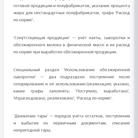
готовой продукции и полуфабрикатов, указание процента
жира для нестандартных полуфабрикатов, графа 'Расход
по норме'.
'Сопутствующая продукция' — учёт пахты, сыворотки и
обезжиренного молока в физической массе и их расход
по норме при выработке обезжиренной продукции.
Специальный раздел 'Использование обезжиренной
сыворотки' — два подраздела: поступление после
сепарирования и её использование/реализация; указано,
какие графы заполнять: 'Поступило, выработано',
'Израсходовано, реализовано', 'Расход по норме'.
'Движение тары' — порядок учёта остатков, поступления
и выбытия по первичным документам, списание
непригодной тары.