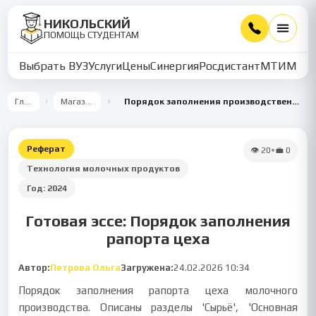
НИКОЛЬСКИЙ
ПОМОЩЬ СТУДЕНТАМ
Выбрать ВУЗ
Услуги
Цены
Синергия
Росдистант
МТИ
ММУ
Главная
Магазин работ
Порядок заполнения производственного рапорта в молочном цехе
Реферат
👁
20
•
💼
0
Технология молочных продуктов
Год:
2024
Готовая эссе: Порядок заполнения
рапорта цеха
Автор:
Петрова Ольга
Загружена:
24.02.2026 10:34
Порядок заполнения рапорта цеха молочного
производства. Описаны разделы 'Сырьё', 'Основная