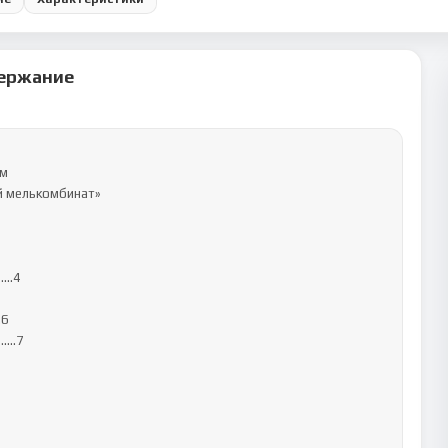
ержание
м

..4

6

….7
