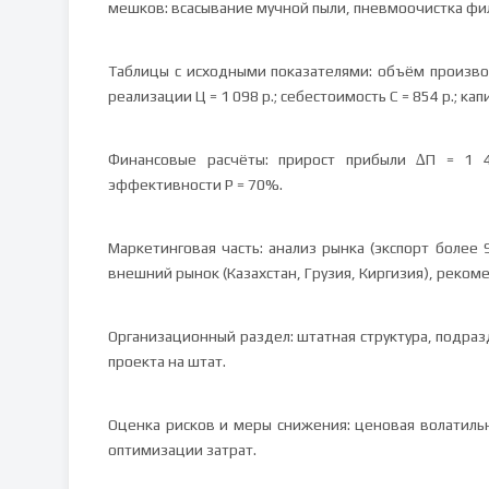
мешков: всасывание мучной пыли, пневмоочистка фи
Таблицы с исходными показателями: объём производс
реализации Ц = 1 098 р.; себестоимость С = 854 р.; ка
Финансовые расчёты: прирост прибыли ∆П = 1 41
эффективности Р = 70%.
Маркетинговая часть: анализ рынка (экспорт более 9
внешний рынок (Казахстан, Грузия, Киргизия), реко
Организационный раздел: штатная структура, подраз
проекта на штат.
Оценка рисков и меры снижения: ценовая волатильн
оптимизации затрат.