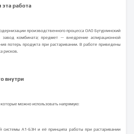
м эта работа
модернизации производственного процесса ОАО Бутурлинский
й завод комбината; предмет — внедрение аспирационной
ния потерь продукта при растаривании. В работе приведены
а рисков.
то внутри
 которые можно использовать напрямую:
й системы А1-БЗН и её принципа работы при растаривании