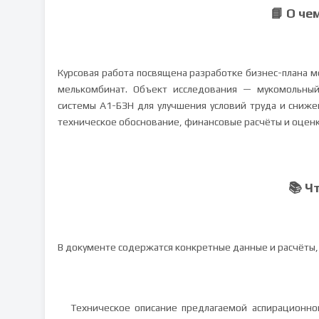
📘 О че
Курсовая работа посвящена разработке бизнес-плана 
мелькомбинат. Объект исследования — мукомольны
системы А1-БЗН для улучшения условий труда и сниже
техническое обоснование, финансовые расчёты и оценк
📚 Ч
В документе содержатся конкретные данные и расчёты,
Техническое описание предлагаемой аспирационно