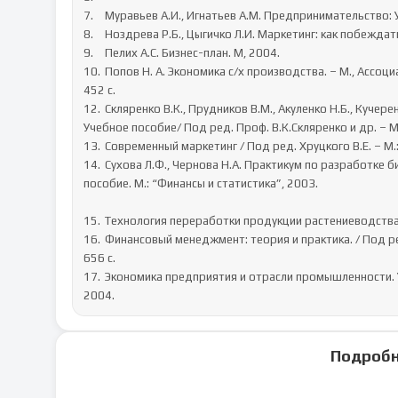
7.	Муравьев А.И., Игнатьев А.М. Предпринимательство: Учебник. — СПб: Изд. "лань", 2005.- 696 с.

8.	Ноздрева Р.Б., Цыгичко Л.И. Маркетинг: как побеждать на рынке. – М.: Финансы и статистика, 2005.

9.	Пелих А.С. Бизнес-план. М, 2004.

10.	Попов Н. А. Экономика с/х производства. – М., Ассоциация авторов и издателей. ТАНДЕМ: Изд-во ЭКМОС, 2006 — 
452 с.

12.	Скляренко В.К., Прудников В.М., Акуленко Н.Б., Кучеренко А.И. Экономика предприятия (в схемах, таблицах, расчетах): 
Учебное пособие/ Под ред. Проф. В.К.Скляренко и др. – М
13.	Современный маркетинг / Под ред. Хруцкого В.Е. – М.: Финансы и статистика, 2005.

14.	Сухова Л.Ф., Чернова Н.А. Практикум по разработке бизнес-плана и финансовому анализу предприятия. Учебное 
пособие. М.: “Финансы и статистика”, 2003.

15.	Технология переработки продукции растениеводства /Под ред. Н. М. Личко. — М.: Колос, 2004. — 552 с.

16.	Финансовый менеджмент: теория и практика. / Под ред. Е.С. Стояновой. – М.: Издательство «Перспектива», 2003 г. – 
656 с.

17.	Экономика предприятия и отрасли промышленности. Учебное пособие/Под редакцией А.С.Пелиха, Ростов-на-Дону, 
2004.
Подробн