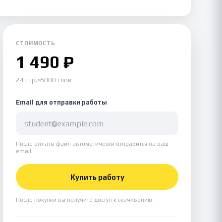
СТОИМОСТЬ
1 490 ₽
24 стр.
•
6080 слов
Email для отправки работы
После оплаты файл автоматически отправится на ваш
email.
Купить работу
После покупки вы получите доступ к скачиванию.