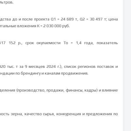
льтров.
тва до и после проекта Q1 = 24 689 т, Q2 = 30 497 т; цена
питальные вложения К = 2 030 000 руб.
7 152 р., срок окупаемости То = 1,4 года, показатель
20 тыс. т за 9 месяцев 2024 г.), список регионов поставок и
мендации по брендингу и каналам продвижения.
деления (производство, продажи, финансы, кадры) и влияние
ость зерна, качество сырья, конкуренция и предложения по