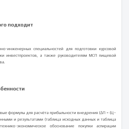
ого подходит
рно-инженерных специальностей для подготовки курсовой
ки инвестпроектов, а также руководителям МСП пищевой
ва.
обенности
овые формулы для расчёта прибыльности внедрения (∆П = (Ц–
анными и результатами (таблица исходных данных и таблица
технико-экономическое обоснование покупки аспирации