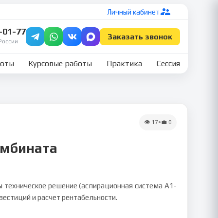
Личный кабинет
7-01-77
Заказать звонок
России
боты
Курсовые работы
Практика
Сессия
👁
17
•
💼
0
омбината
 техническое решение (аспирационная система А1-
вестиций и расчет рентабельности.