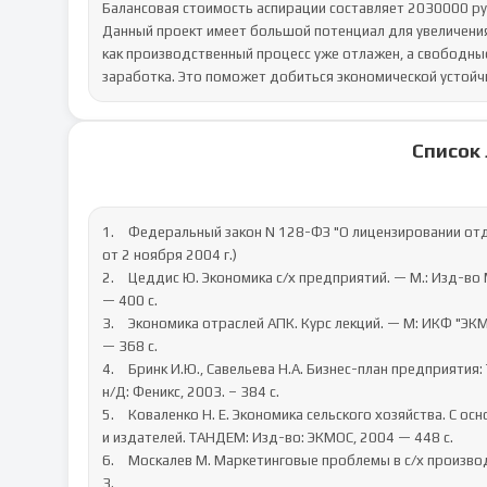
Балансовая стоимость аспирации составляет 2030000 руб
Данный проект имеет большой потенциал для увеличения
как производственный процесс уже отлажен, а свободны
заработка. Это поможет добиться экономической устойч
Список
1.	Федеральный закон N 128-ФЗ "О лицензировании отдельных видов деятельности" от 8 августа 2001 г. (с посл. изм. 
от 2 ноября 2004 г.)

2.	Цеддис Ю. Экономика с/х предприятий. — М.: Изд-во МСХА, 2005.

— 400 с.

3.	Экономика отраслей АПК. Курс лекций. — М: ИКФ "ЭКМОС", 2003.

— 368 с.

4.	Бринк И.Ю., Савельева Н.А. Бизнес-план предприятия: Теория и практика/Серия «Учебники, учебные пособия». Ростов 
н/Д: Феникс, 2003. – 384 с.

5.	Коваленко Н. Е. Экономика сельского хозяйства. С основами аграрных рынков. Курс лекций. -М.: Ассоциация авторов 
и издателей. ТАНДЕМ: Изд-во: ЭКМОС, 2004 — 448 с.

6.	Москалев М. Маркетинговые проблемы в с/х производстве // Экономика сельского хозяйства России. — 2003 г. — № 
3.
