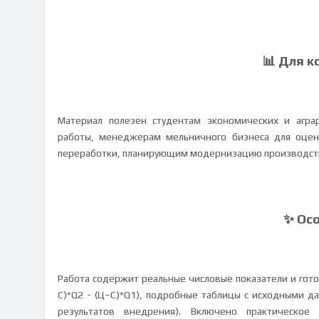
📊 Для к
Материал полезен студентам экономических и агра
работы, менеджерам мельничного бизнеса для оцен
переработки, планирующим модернизацию производст
✨ Ос
Работа содержит реальные числовые показатели и гот
С)*Q2 - (Ц–С)*Q1), подробные таблицы с исходными д
результатов внедрения). Включено практическое 