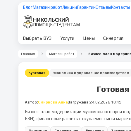
Блог
Магазин работ
Лекции
Гарантии
Отзывы
Контакты
НИКОЛЬСКИЙ
ПОМОЩЬ СТУДЕНТАМ
Выбрать ВУЗ
Услуги
Цены
Синергия
Главная
Магазин работ
Бизнес-план модерни
Курсовая
Экономика и управление производством
Готовая
Автор:
Смирнова Анна
Загружена:
24.02.2026 10:49
Бизнес-план модернизации мукомольного производ
БЗН), финансовые расчёты с окупаемостью и маркет
Описание
Содержание
Введение
Заключен