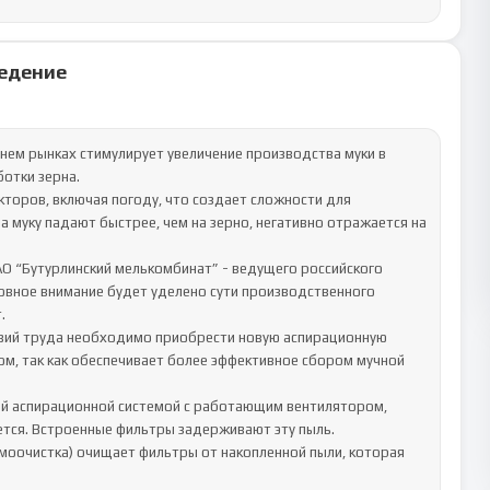
едение
шнем рынках стимулирует увеличение производства муки в 
тки зерна.

торов, включая погоду, что создает сложности для 
а муку падают быстрее, чем на зерно, негативно отражается на 
О “Бутурлинский мелькомбинат” - ведущего российского 
овное внимание будет уделено сути производственного 


вий труда необходимо приобрести новую аспирационную 
м, так как обеспечивает более эффективное сбором мучной 
й аспирационной системой с работающим вентилятором, 
ется. Встроенные фильтры задерживают эту пыль. 
моочистка) очищает фильтры от накопленной пыли, которая 