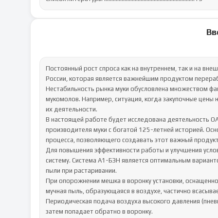
Вв
Постоянный рост спроса как на внутреннем, так и на вне
России, которая является важнейшим продуктом перерабо
Нестабильность рынка муки обусловлена множеством фак
мукомолов. Например, ситуация, когда закупочные цены н
их деятельности.

В настоящей работе будет исследована деятельность ОА
производителя муки с богатой 125-летней историей. Осн
процесса, позволяющего создавать этот важный продукт.
Для повышения эффективности работы и улучшения усло
систему. Система А1-БЗН является оптимальным варианто
пыли при растаривании.

При опорожнении мешка в воронку установки, оснащенно
мучная пыль, образующаяся в воздухе, частично всасыва
Периодическая подача воздуха высокого давления (пнев
затем попадает обратно в воронку.
