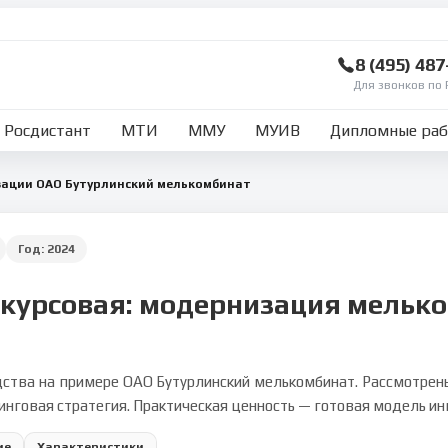
8 (495) 48
Для звонков по 
Росдистант
МТИ
ММУ
МУИВ
Дипломные ра
зации ОАО Бутурлинский мелькомбинат
Год:
2024
 курсовая: модернизация мельк
ства на примере ОАО Бутурлинский мелькомбинат. Рассмотрены
инговая стратегия. Практическая ценность — готовая модель ин
ие
Характеристики