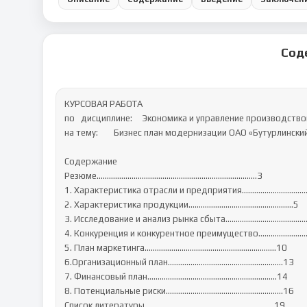
Сод
КУРСОВАЯ РАБОТА

по   дисциплине:     Экономика и управление производство
на тему:	Бизнес план модернизации ОАО «Бутурлинский мелькомбинат»

Содержание

Резюме……………………………………………………………………3

1. Характеристика отрасли и предприятия…………………………….
2. Характеристика продукции……………………………………………5

3. Исследование и анализ рынка сбыта………………………………....
4. Конкуренция и конкурентное преимущество…………………….
5. План маркетинга……………………………………………………....10

6.Организационный план…………………………………………….….13

7. Финансовый план……………………………………………………...14

8. Потенциальные риски………………………………………………...16

Список литературы ……………………………………………………..19