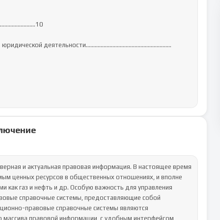
............…10

ем в юридической деятельности………………………………………………….
лючение
верная и актуальная правовая информация. В настоящее время 
мым ценных ресурсов в общественных отношениях, и вполне 
 как газ и нефть и др. Особую важность для управления 
овые справочные системы, предоставляющие собой 
ционно-правовые справочные системы являются 
 массива правовой информации, с удобным интерфейсом, 