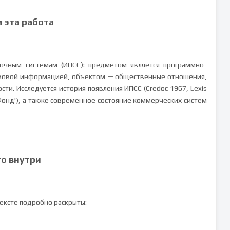
м эта работа
очным системам (ИПСС): предметом является программно-
авовой информацией, объектом — общественные отношения,
ти. Исследуется история появления ИПСС (Credoc 1967, Lexis
 'Фонд'), а также современное состояние коммерческих систем
то внутри
тексте подробно раскрыты: