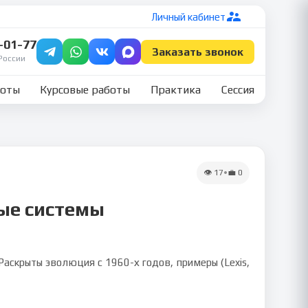
Личный кабинет
7-01-77
Заказать звонок
России
боты
Курсовые работы
Практика
Сессия
👁
17
•
💼
0
ые системы
аскрыты эволюция с 1960-х годов, примеры (Lexis,