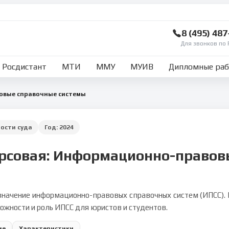
8 (495) 48
Для звонков по 
Росдистант
МТИ
ММУ
МУИВ
Дипломные ра
вые справочные системы
ости суда
Год:
2024
урсовая: Информационно-правов
азначение информационно-правовых справочных систем (ИПСС). Р
можности и роль ИПСС для юристов и студентов.
ие
Характеристики