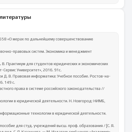
 литературы
-Сервис Университет», 2016. 91с.

 149 с.

 под ред. С. Я. Казанцева. — М. Издательский центр «Академия», 