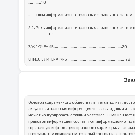
…………..10

2.1. Типы информационно-правовых справочных систем….........
2.2. Роль информационно-правовых справочных сист
……….....….....17

ЗАКЛЮЧЕНИЕ………………………………………………………………….20

СПИСОК ЛИТЕРАТУРЫ………………………………………….……………22
Зак
Основой современного общества является полная, досто
актуальная правовая информация является одними из са
может конкурировать с такими материальными ценностями
правовой информацией составляют информационно-прав
справочную информацию правового характера. Информа
программным комплексом, который состоит из огромного