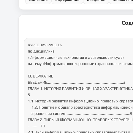
Сод
КУРСОВАЯ РАБОТА

по дисциплине 

«Информационные технологии в деятельности суда» 

на тему «Информационно-правовые справочные системы»
СОДЕРЖАНИЕ

ВВЕДЕНИЕ………………………………………………….....………..….……..3

ГЛАВА 1. ИСТОРИЯ РАЗВИТИЯ И ОБЩАЯ ХАРАКТЕРИСТИ
5

1.1. История развития информационно-правовых справоч
    1.2. Понятие и общая характеристика информационно-правовых    

   справочных систем……………………………………………………….……..8

ГЛАВА 2. ТИПЫ ИНФОРМАЦИОННО-ПРАВОВЫХ СПРАВОЧНЫ
…………..10

2.1. Типы информационно-правовых справочных систем….........