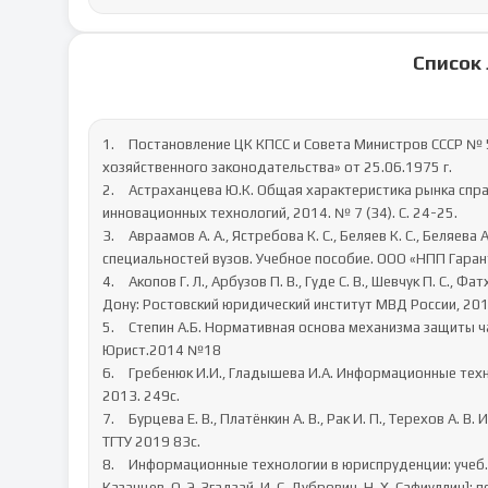
Список
1.	Постановление ЦК КПСС и Совета Министров СССР № 558 «О мерах по дальнейшему совершенствованию 
хозяйственного законодательства» от 25.06.1975 г.

2.	Астраханцева Ю.К. Общая характеристика рынка справочно-правовых систем. Экономика и менеджмент 
инновационных технологий, 2014. № 7 (34). С. 24-25.

3.	Авраамов А. А., Ястребова К. С., Беляев К. С., Беляева А. В. Практикум для студентов юридических и экономических 
специальностей вузов. Учебное пособие. ООО «НПП Гарант
4.	Акопов Г. Л., Арбузов П. В., Гуде С. В., Шевчук П. С., Фатхи Д. В. Правовая информатика: Учебное пособие. Ростов-на-
Дону: Ростовский юридический институт МВД России, 2016.
5.	Степин А.Б. Нормативная основа механизма защиты частного права в системе российского законодательства // 
Юрист.2014 №18

6.	Гребенюк И.И., Гладышева И.А. Информационные технологии в юридической деятельности. Н. Новгород: НИМБ, 
2013. 249с.

7.	Бурцева Е. В., Платёнкин А. В., Рак И. П., Терехов А. В. Информационные технологии в юридической деятельности. 
ТГТУ 2019 83с.

8.	Информационные технологии в юриспруденции: учеб.пособие для студ. учреждений высш. проф. образования / [С. Я. 
Казанцев, О. Э. Згадзай, И. С. Дубровин, Н. Х. Сафиуллин];