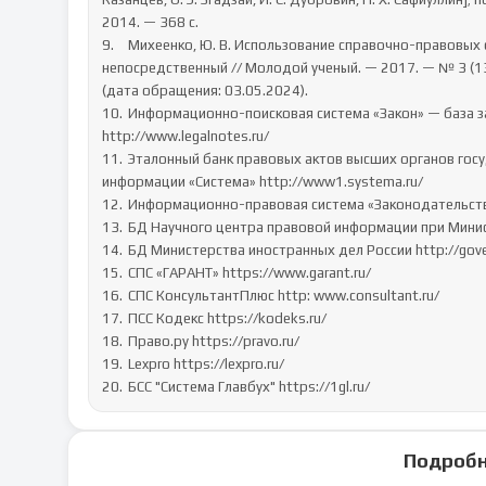
2014. — 368 с.

9.	Михеенко, Ю. В. Использование справочно-правовых систем в юридической деятельности / Ю. В. Михеенко. — Текст : 
непосредственный // Молодой ученый. — 2017. — № 3 (137)
(дата обращения: 03.05.2024).

10.	Информационно-поисковая система «Закон» — база законодательства Государственной Думы РФ 
http://www.legalnotes.ru/

11.	Эталонный банк правовых актов высших органов государственной власти - научно-технический центр правовой 
информации «Система» http://www1.systema.ru/

12.	Информационно-правовая система «Законодательство России» — ГСРПА РОССИИ http://ips.pravo.gov.ru

13.	БД Научного центра правовой информации при Министерстве юстиции РФ (НЦПИ) http://www.scli.ru/

14.	БД Министерства иностранных дел России http://government.ru/

15.	СПС «ГАРАНТ» https://www.garant.ru/

16.	СПС КонсультантПлюс http: www.consultant.ru/

17.	ПСС Кодекс https://kodeks.ru/

18.	Право.ру https://pravo.ru/

19.	Lexpro https://lexpro.ru/

20.	БСС "Система Главбух" https://1gl.ru/
Подробн