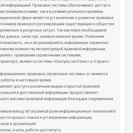
й информацией. Правовые системы обеспечивают доступ к 
автономном режиме, так и в режиме реального времени.

дической сфере является установление и развитие правовых 
сточников правового регулирования существующих в обществе 
ременных и ресурсных затрат. Так как поиск необходимой 
аз данных, зачастую, занимал немалое время. Появление 
атизировать, но и актуализировать информацию справочно-
ромному количеству интересующей правовой информации. 

ионно- правовыми справочными системами, 
актера, являются системы «КонсультантПлюс» и «Гарант» 
нформационно-правовые справочные системы» от момента 
работы в настоящее время. 

вляют доступ к различным видам открытой правовой 
туальной и достоверной информации, предоставляют 
ьного массива правовой информации благодаря современным 
ливый вывод об огромной роли информационных технологий в 
ется процесс поиска и установления информации, 
ов и организаций. 

трены, а цель работы достигнута.