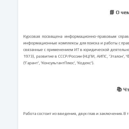
📘 О че
Курсовая посвящена информационно-правовым справ
информационные комплексы для поиска и работы с пр
связанные с применением ИТ в юридической деятельнос
1973), развитие в СССР/России (НЦПИ, АИПС, 'Эталон',
('Гарант', 'КонсультантПлюс', 'Кодекс').
📚 Ч
Работа состоит из введения, двух глав и заключения. В 