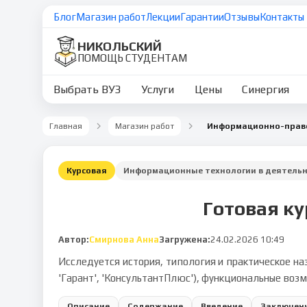
Блог
Магазин работ
Лекции
Гарантии
Отзывы
Контакты
НИКОЛЬСКИЙ
ПОМОЩЬ СТУДЕНТАМ
Выбрать ВУЗ
Услуги
Цены
Синергия
Главная
Магазин работ
Информационно-право
Курсовая
Информационные технологии в деятельн
Готовая к
Автор:
Смирнова Анна
Загружена:
24.02.2026 10:49
Исследуется история, типология и практическое н
'Гарант', 'КонсультантПлюс'), функциональные воз
Описание
Содержание
Введение
Заключен