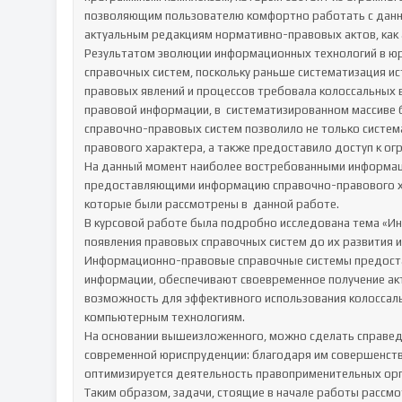
позволяющим пользователю комфортно работать с данно
актуальным редакциям нормативно-правовых актов, как 
Результатом эволюции информационных технологий в юри
справочных систем, поскольку раньше систематизация и
правовых явлений и процессов требовала колоссальных в
правовой информации, в  систематизированном массиве б
справочно-правовых систем позволило не только систем
правового характера, а также предоставило доступ к ог
На данный момент наиболее востребованными информац
предоставляющими информацию справочно-правового хар
которые были рассмотрены в  данной работе. 

В курсовой работе была подробно исследована тема «И
появления правовых справочных систем до их развития и 
Информационно-правовые справочные системы предоста
информации, обеспечивают своевременное получение ак
возможность для эффективного использования колоссал
компьютерным технологиям. 

На основании вышеизложенного, можно сделать справед
современной юриспруденции: благодаря им совершенству
оптимизируется деятельность правоприменительных орган
Таким образом, задачи, стоящие в начале работы рассмо