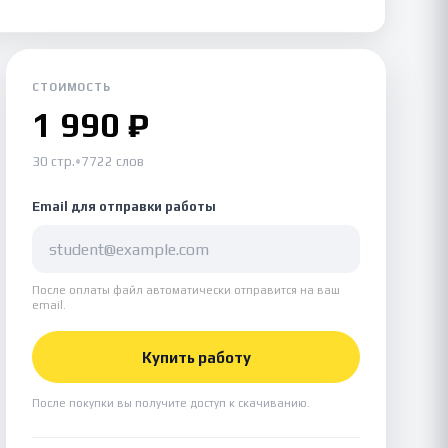
СТОИМОСТЬ
1 990 ₽
30 стр.
•
7722 слов
Email для отправки работы
После оплаты файл автоматически отправится на ваш
email.
Купить работу
После покупки вы получите доступ к скачиванию.