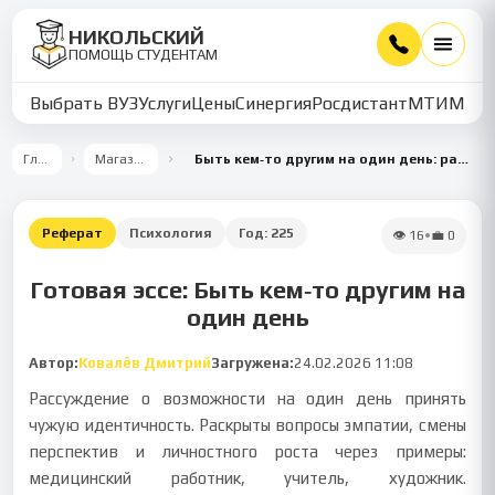
НИКОЛЬСКИЙ
ПОМОЩЬ СТУДЕНТАМ
Выбрать ВУЗ
Услуги
Цены
Синергия
Росдистант
МТИ
ММУ
Главная
Магазин работ
Быть кем‑то другим на один день: размышления об эмпатии и саморазвитии
Реферат
Психология
Год:
225
👁
16
•
💼
0
Готовая эссе: Быть кем‑то другим на
один день
Автор:
Ковалёв Дмитрий
Загружена:
24.02.2026 11:08
Рассуждение о возможности на один день принять
чужую идентичность. Раскрыты вопросы эмпатии, смены
перспектив и личностного роста через примеры:
медицинский работник, учитель, художник.