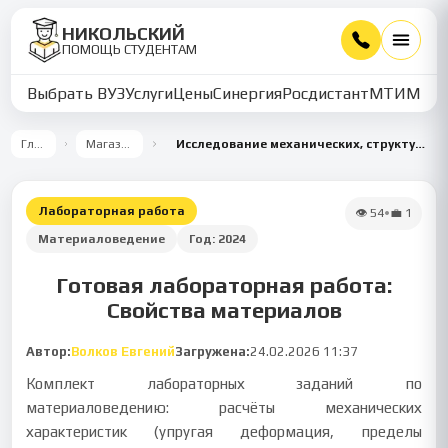
НИКОЛЬСКИЙ
ПОМОЩЬ СТУДЕНТАМ
Выбрать ВУЗ
Услуги
Цены
Синергия
Росдистант
МТИ
ММУ
Главная
Магазин работ
Исследование механических, структурных и электротехнических свойств материалов
Лабораторная работа
👁
54
•
💼
1
Материаловедение
Год:
2024
Готовая лабораторная работа:
Свойства материалов
Автор:
Волков Евгений
Загружена:
24.02.2026 11:37
Комплект лабораторных заданий по
материаловедению: расчёты механических
характеристик (упругая деформация, пределы