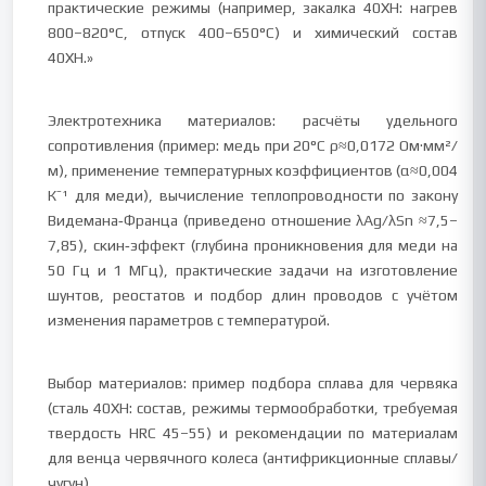
практические режимы (например, закалка 40ХН: нагрев
800–820°С, отпуск 400–650°С) и химический состав
40ХН.»
Электротехника материалов: расчёты удельного
сопротивления (пример: медь при 20°С ρ≈0,0172 Ом·мм²/
м), применение температурных коэффициентов (α≈0,004
К⁻¹ для меди), вычисление теплопроводности по закону
Видемана‑Франца (приведено отношение λAg/λSn ≈7,5–
7,85), скин‑эффект (глубина проникновения для меди на
50 Гц и 1 МГц), практические задачи на изготовление
шунтов, реостатов и подбор длин проводов с учётом
изменения параметров с температурой.
Выбор материалов: пример подбора сплава для червяка
(сталь 40ХН: состав, режимы термообработки, требуемая
твердость HRC 45–55) и рекомендации по материалам
для венца червячного колеса (антифрикционные сплавы/
чугун).