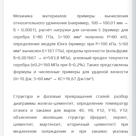
Механика материалов: примеры вычисления
относительного удлинения (например, 100→100.01 мм →
δ = 0,0001), расчёт нагрузки для сечения S (пример: для
серебра E=80 ГПа, S=100 мм² получено P≈80 кН),
определение модуля Юнга (пример: при P=100 кПа, S=60
мм² вычислен E≈167 ГПа), пределы прочности (вольфрам:
δ=0,001667 → σ≈583,8 МПа), условный предел текучести
серебра (σ0.2≈160 МПа при δ=0,2%). Также представлены
формулы и численные примеры для ударной вязкости
(A=10 Дж, S=60 мм² → KС≈16,67 Дж/см²).
Структура и фазовые превращения сталей: разбор
диаграммы железо‑цементит, определение температур
отжига и закалки для марок 40, У8, У12, У10, У12;
объяснение эволюции структур (феррит, перлит,
цементит, мартенсит, вторичный цементит) при
медленном охлаждении и при закалке; указаны