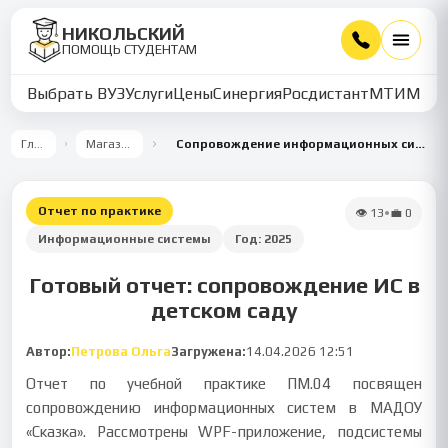
НИКОЛЬСКИЙ
ПОМОЩЬ СТУДЕНТАМ
Выбрать ВУЗ
Услуги
Цены
Синергия
Росдистант
МТИ
ММУ
Главная
Магазин работ
Сопровождение информационных систем в МАДОУ Детский сад «Сказка»
Отчет по практике
👁
13
•
💼
0
Информационные системы
Год:
2025
Готовый отчет: сопровождение ИС в
детском саду
Автор:
Петрова Ольга
Загружена:
14.04.2026 12:51
Отчет по учебной практике ПМ.04 посвящен
сопровождению информационных систем в МАДОУ
«Сказка». Рассмотрены WPF-приложение, подсистемы