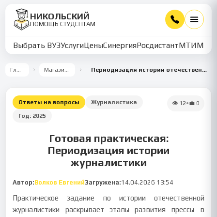
НИКОЛЬСКИЙ
ПОМОЩЬ СТУДЕНТАМ
Выбрать ВУЗ
Услуги
Цены
Синергия
Росдистант
МТИ
ММУ
Главная
Магазин работ
Периодизация истории отечественной журналистики
Ответы на вопросы
Журналистика
👁
12
•
💼
0
Год:
2025
Готовая практическая:
Периодизация истории
журналистики
Автор:
Волков Евгений
Загружена:
14.04.2026 13:54
Практическое задание по истории отечественной
журналистики раскрывает этапы развития прессы в