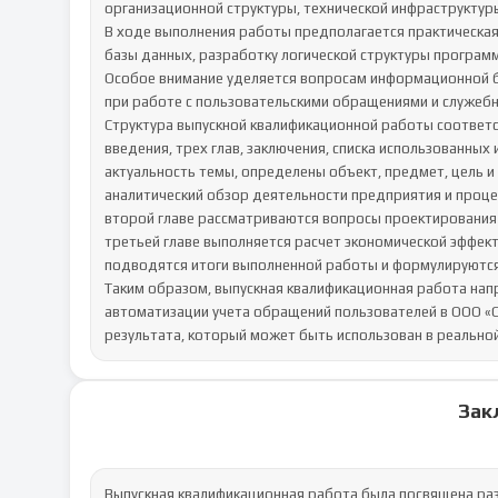
организационной структуры, технической инфраструктуры
В ходе выполнения работы предполагается практическа
базы данных, разработку логической структуры программ
Особое внимание уделяется вопросам информационной бе
при работе с пользовательскими обращениями и служебн
Структура выпускной квалификационной работы соответст
введения, трех глав, заключения, списка использованных
актуальность темы, определены объект, предмет, цель и 
аналитический обзор деятельности предприятия и процес
второй главе рассматриваются вопросы проектирования
третьей главе выполняется расчет экономической эффект
подводятся итоги выполненной работы и формулируются
Таким образом, выпускная квалификационная работа напр
автоматизации учета обращений пользователей в ООО «С
результата, который может быть использован в реально
Зак
Выпускная квалификационная работа была посвящена раз