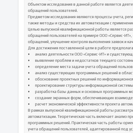
Объектом исследования в данной работе является деятел
обращений пользователей.

Предметом исследования являются процессы учета, реги
также методы и средства их автоматизации с применени
Целью выпускной квалификационной работы является ра
обращений пользователей на примере ООО «Сервис-ИТ»,
обращений, улучшение контроля выполнения заявок и кач
Для достижения поставленной цели в работе предполага
•	анализ деятельности ООО «Сервис-ИТ» и существующего процесса учета обращений пользователей;

•	выявление проблем и недостатков текущего состояния процесса обработки обращений;

•	определение места задачи учета обращений пользователей в общей системе управления предприятием;

•	анализ существующих программных решений в области учета обращений и выбор стратегии автоматизации;

•	обоснование проектных решений по информационному, программному и техническому обеспечению системы;

•	проектирование структуры информационной системы учета обращений пользователей;

•	разработка базы данных и основных программных модулей системы;

•	создание экранных форм, обеспечивающих взаимодействие пользователей с системой;

•	расчет экономической эффективности проекта автоматизации учета обращений пользователей.

В рамках выпускной квалификационной работы рассматрив
автоматизации. Теоретическая часть включает анализ пр
программных решений. Практическая часть работы орие
учета обращений пользователей, адаптированной под усл