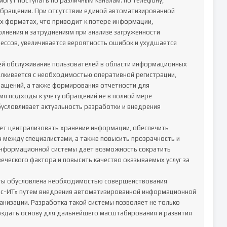
гут поступать по различным каналам: по телефону, 
обращении. При отсутствии единой автоматизированной 
х форматах, что приводит к потере информации, 
лнения и затруднениям при анализе загруженности 
ессов, увеличивается вероятность ошибок и ухудшается 
ей обслуживание пользователей в области информационных 
алкивается с необходимостью оперативной регистрации, 
ащений, а также формирования отчетности для 
я подходы к учету обращений не в полной мере 
условливает актуальность разработки и внедрения 
т централизовать хранение информации, обеспечить 
 между специалистами, а также повысить прозрачность и 
информационной системы дает возможность сократить 
ческого фактора и повысить качество оказываемых услуг за 
ты обусловлена необходимостью совершенствования 
ис-ИТ» путем внедрения автоматизированной информационной 
низации. Разработка такой системы позволяет не только 
оздать основу для дальнейшего масштабирования и развития 