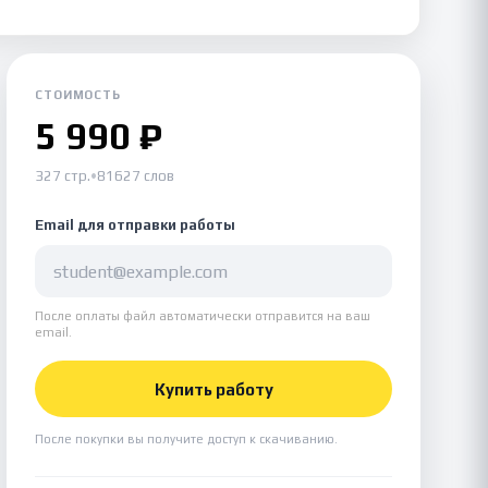
СТОИМОСТЬ
5 990 ₽
327 стр.
•
81627 слов
Email для отправки работы
После оплаты файл автоматически отправится на ваш
email.
Купить работу
После покупки вы получите доступ к скачиванию.