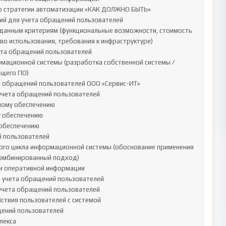
р стратегии автоматизации «КАК ДОЛЖНО БЫТЬ»

ий для учета обращений пользователей

аданным критериям (функциональные возможности, стоимость 
о использования, требования к инфраструктуре)

ета обращений пользователей

мационной системы (разработка собственной системы / 
щего ПО)

 обращений пользователей ООО «Сервис-ИТ»

учета обращений пользователей

ному обеспечению

 обеспечению

обеспечению

 пользователей

ного цикла информационной системы (обоснование применения 
комбинированный подход)

 и оперативной информации

 учета обращений пользователей

учета обращений пользователей

ствия пользователей с системой

ений пользователей

екса
