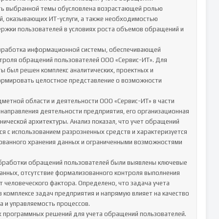
ть выбранной темы обусловлена возрастающей ролью 
, оказывающих ИТ-услуги, а также необходимостью 
ржки пользователей в условиях роста объемов обращений и 
зработка информационной системы, обеспечивающей 
троля обращений пользователей ООО «Сервис-ИТ». Для 
ы был решен комплекс аналитических, проектных и 
ормировать целостное представление о возможности 
метной области и деятельности ООО «Сервис-ИТ» в части 
направления деятельности предприятия, его организационная 
нической архитектуры. Анализ показал, что учет обращений 
я с использованием разрозненных средств и характеризуется 
ованного хранения данных и ограниченными возможностями 
бработки обращений пользователей были выявлены ключевые 
анных, отсутствие формализованного контроля выполнения 
 человеческого фактора. Определено, что задача учета 
комплексе задач предприятия и напрямую влияет на качество 
 и управляемость процессов.

х программных решений для учета обращений пользователей. 