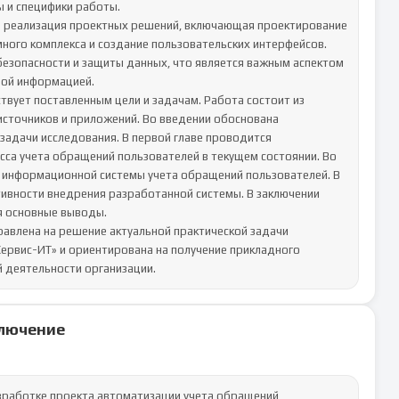
 и специфики работы.

я реализация проектных решений, включающая проектирование 
ного комплекса и создание пользовательских интерфейсов. 
зопасности и защиты данных, что является важным аспектом 
ой информацией.

вует поставленным цели и задачам. Работа состоит из 
 источников и приложений. Во введении обоснована 
задачи исследования. В первой главе проводится 
са учета обращений пользователей в текущем состоянии. Во 
 информационной системы учета обращений пользователей. В 
ивности внедрения разработанной системы. В заключении 
 основные выводы.

авлена на решение актуальной практической задачи 
ервис-ИТ» и ориентирована на получение прикладного 
й деятельности организации.
лючение
работке проекта автоматизации учета обращений 