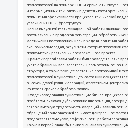
пользователей на примере ООО «Сервис-ИТ». Актуальнос
информационных технологий в деятельности организаций
повышения эффективности процессов технической подде
усложнения ИТ-инфраструктуры.

Целью выпускной квалификационной работы являлась ра
автоматизацию процессов регистрации, обработки и кон
достижения поставленной цели в ходе выполнения работ
экономических задач, результаты которых позволили сф
практической реализации предложенного проекта.

В рамках первой главы работы был проведен анализ пред
учета обращений пользователей. Рассмотрены основные 
структура, а также текущее состояние программной и тех
пользователей в существующем состоянии осуществляетс
высокой долей ручных операций, отсутствием централиз
контроля сроков обработки заявок.

В ходе исследования существующих бизнес-процессов о
проблемы, включая дублирование информации, потери д
заявок, высокую трудоемкость операций и зависимость от
обращений пользователей занимает центральное место в 
предоставляемых услуг, эффективность работы персонала
Также в первой главе был выполнен анализ существующи