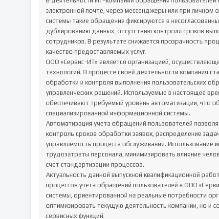
В деятельности ИТ-компаний обращения пользователей мо
электронной почте, через мессенджеры или при личном 
системы такие обращения фиксируются в несогласованны
дублированию данных, отсутствию контроля сроков выпо
сотрудников. В результате снижается прозрачность проц
качество предоставляемых услуг.

ООО «Сервис-ИТ» является организацией, осуществляющ
технологий. В процессе своей деятельности компания ст
обработки и контроля выполнения пользовательских обр
управленческих решений. Используемые в настоящее врем
обеспечивают требуемый уровень автоматизации, что об
специализированной информационной системы.

Автоматизация учета обращений пользователей позволяе
контроль сроков обработки заявок, распределение задач
управляемость процесса обслуживания. Использование 
трудозатраты персонала, минимизировать влияние челове
счет стандартизации процессов.

Актуальность данной выпускной квалификационной рабо
процессов учета обращений пользователей в ООО «Серв
системы, ориентированной на реальные потребности орга
оптимизировать текущую деятельность компании, но и с
сервисных функций.
