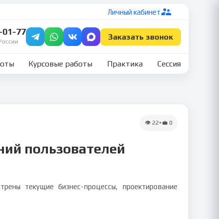
Личный кабинет
7-01-77
Заказать звонок
России
боты
Курсовые работы
Практика
Сессия
👁
22
•
💼
0
ний пользователей
рены текущие бизнес-процессы, проектирование