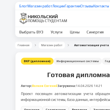
Блог
Магазин работ
Лекции
Гарантии
Отзывы
Контакты
НИКОЛЬСКИЙ
ПОМОЩЬ СТУДЕНТАМ
Выбрать ВУЗ
Услуги
Цены
Синергия
Главная
Магазин работ
ВКР (дипломная)
Информационные системы
Го
Готовая дипломна
Автор:
Волков Евгений
Загружена:
14.04.2026 14:21
Проект посвящен автоматизации учета обращен
информационной системы, база данных, интерфейсы
Описание
Содержание
Введение
Заключен