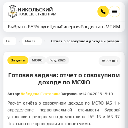
НИКОЛЬСКИЙ
ПОМОЩЬ СТУДЕНТАМ
Выбрать ВУЗ
Услуги
Цены
Синергия
Росдистант
МТИ
ММУ
Главная
Магазин работ
Отчет о совокупном доходе и резерв на демонтаж по МСФО
Задача
МСФО
Год:
2025
👁
22
•
💼
0
Готовая задача: отчет о совокупном
доходе по МСФО
Автор:
Лебедева Екатерина
Загружена:
14.04.2026 15:19
Расчёт отчёта о совокупном доходе по МСФО IAS 1 и
определение первоначальной стоимости буровой
установки с резервом на демонтаж по IAS 16 и IAS 37.
Показаны все проводки и итоговые суммы.