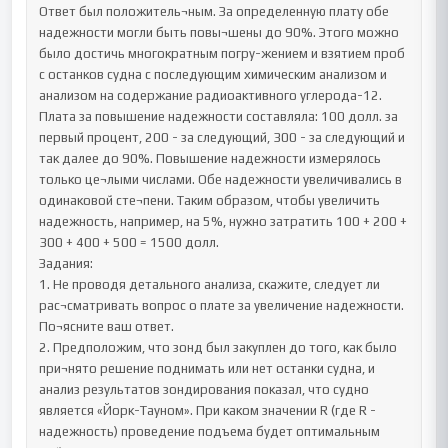
Ответ был положитель¬ным. За определенную плату обе 
надежности могли быть повы¬шены до 90%. Этого можно 
было достичь многократным погру-жением и взятием проб 
с останков судна с последующим химическим анализом и 
анализом на содержание радиоактивного углерода-12. 
Плата за повышение надежности составляла: 100 долл. за 
первый процент, 200 - за следующий, 300 - за следующий и 
так далее до 90%. Повышение надежности измерялось 
только це¬лыми числами. Обе надежности увеличивались в 
одинаковой сте¬пени. Таким образом, чтобы увеличить 
надежность, например, на 5%, нужно затратить 100 + 200 + 
300 + 400 + 500 = 1500 долл.

Задания:

1. Не проводя детального анализа, скажите, следует ли 
рас¬сматривать вопрос о плате за увеличение надежности. 
По¬ясните ваш ответ.

2. Предположим, что зонд был закуплен до того, как было 
при¬нято решение поднимать или нет останки судна, и 
анализ результатов зондирования показал, что судно 
является «Йорк-Тауном». При каком значении R (где R - 
надежность) проведение подъема будет оптимальным 