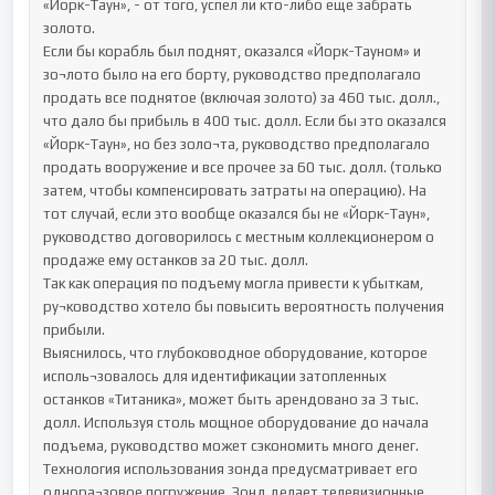
«Йорк-Таун», - от того, успел ли кто-либо еще забрать 
золото.

Если бы корабль был поднят, оказался «Йорк-Тауном» и 
зо¬лото было на его борту, руководство предполагало 
продать все поднятое (включая золото) за 460 тыс. долл., 
что дало бы прибыль в 400 тыс. долл. Если бы это оказался 
«Йорк-Таун», но без золо¬та, руководство предполагало 
продать вооружение и все прочее за 60 тыс. долл. (только 
затем, чтобы компенсировать затраты на операцию). На 
тот случай, если это вообще оказался бы не «Йорк-Таун», 
руководство договорилось с местным коллекционером о 
продаже ему останков за 20 тыс. долл.

Так как операция по подъему могла привести к убыткам, 
ру¬ководство хотело бы повысить вероятность получения 
прибыли.

Выяснилось, что глубоководное оборудование, которое 
исполь¬зовалось для идентификации затопленных 
останков «Титаника», может быть арендовано за 3 тыс. 
долл. Используя столь мощное оборудование до начала 
подъема, руководство может сэкономить много денег.

Технология использования зонда предусматривает его 
однора¬зовое погружение. Зонд делает телевизионные 