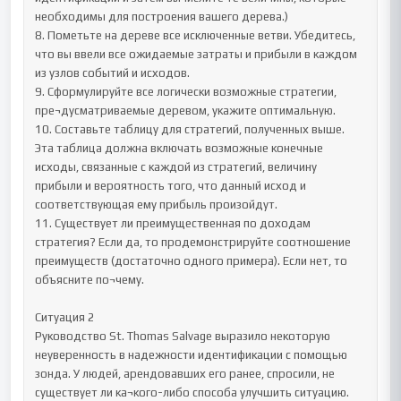
необходимы для построения вашего дерева.)

8. Пометьте на дереве все исключенные ветви. Убедитесь, 
что вы ввели все ожидаемые затраты и прибыли в каждом 
из узлов событий и исходов.

9. Сформулируйте все логически возможные стратегии, 
пре¬дусматриваемые деревом, укажите оптимальную.

10. Составьте таблицу для стратегий, полученных выше. 
Эта таблица должна включать возможные конечные 
исходы, связанные с каждой из стратегий, величину 
прибыли и вероятность того, что данный исход и 
соответствующая ему прибыль произойдут.

11. Существует ли преимущественная по доходам 
стратегия? Если да, то продемонстрируйте соотношение 
преимуществ (достаточно одного примера). Если нет, то 
объясните по¬чему.

Ситуация 2

Руководство St. Thomas Salvage выразило некоторую 
неуверенность в надежности идентификации с помощью 
зонда. У людей, арендовавших его ранее, спросили, не 
существует ли ка¬кого-либо способа улучшить ситуацию. 