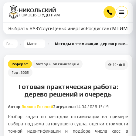
НИКОЛЬСКИЙ
ПОМОЩЬ СТУДЕНТАМ
Выбрать ВУЗ
Услуги
Цены
Синергия
Росдистант
МТИ
ММУ
Главная
Магазин работ
Методы оптимизации: дерево решений и модель очереди
Реферат
Методы оптимизации
👁
19
•
💼
0
Год:
2025
Готовая практическая работа:
дерево решений и очередь
Автор:
Волков Евгений
Загружена:
14.04.2026 15:19
Разбор задач по методам оптимизации на примере
выбора подъема затонувшего судна, оценки стоимости
точной идентификации и подбора числа касс в