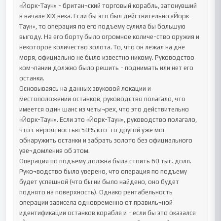
«Йорк-Таун» - британ¬ский торговый корабль, затонувший 
в начале XIX века. Если бы это был действительно «Йорк-
Таун», то операция по его подъему сулила бы большую 
выгоду. На его борту было огромное количе-ство оружия и 
некоторое количество золота. То, что он лежал на дне 
моря, официально не было известно никому. Руководство 
ком¬пании должно было решить - поднимать или нет его 
останки.

Основываясь на данных звуковой локации и 
местоположении останков, руководство полагало, что 
имеется один шанс из четы¬рех, что это действительно 
«Йорк-Таун». Если это «Йорк-Таун», руководство полагало, 
что с вероятностью 50% кто-то другой уже мог 
обнаружить останки и забрать золото без официального 
уве¬домления об этом.

Операция по подъему должна была стоить 60 тыс. долл. 
Руко¬водство было уверено, что операция по подъему 
будет успешной (что бы ни было найдено, оно будет 
поднято на поверхность). Однако рентабельность 
операции зависела одновременно от правиль¬ной 
идентификации останков корабля и - если бы это оказался 