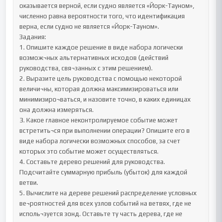
оказывается верной, если судно является «Йорк-Тауном», 
численно равна вероятности того, что идентификация 
верна, если судно не является «Йорк-Тауном».

Задания:

1. Опишите каждое решение в виде набора логически 
возмож¬ных альтернативных исходов (действий 
руководства, свя¬занных с этим решением).

2. Выразите цель руководства с помощью некоторой 
величи¬ны, которая должна максимизироваться или 
минимизиро¬ваться, и назовите точно, в каких единицах 
она должна измеряться.

3. Какое главное неконтролируемое событие может 
встретить¬ся при выполнении операции? Опишите его в 
виде набора логически возможных способов, за счет 
которых это событие может осуществляться.

4. Составьте дерево решений для руководства. 
Подсчитайте суммарную прибыль (убыток) для каждой 
ветви.

5. Вычислите на дереве решений распределение условных 
ве¬роятностей для всех узлов событий на ветвях, где не 
исполь¬зуется зонд. Оставьте ту часть дерева, где не 