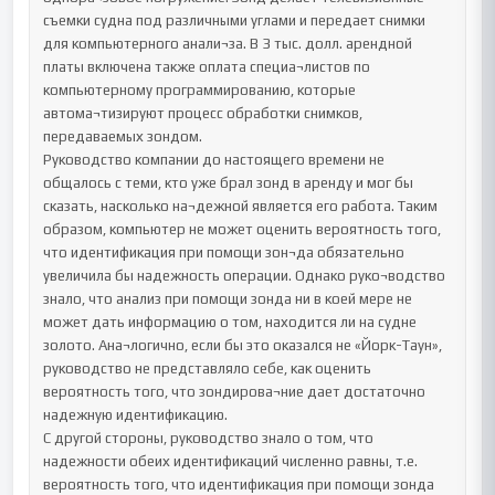
съемки судна под различными углами и передает снимки 
для компьютерного анали¬за. В 3 тыс. долл. арендной 
платы включена также оплата специа¬листов по 
компьютерному программированию, которые 
автома¬тизируют процесс обработки снимков, 
передаваемых зондом.

Руководство компании до настоящего времени не 
общалось с теми, кто уже брал зонд в аренду и мог бы 
сказать, насколько на¬дежной является его работа. Таким 
образом, компьютер не может оценить вероятность того, 
что идентификация при помощи зон¬да обязательно 
увеличила бы надежность операции. Однако руко¬водство 
знало, что анализ при помощи зонда ни в коей мере не 
может дать информацию о том, находится ли на судне 
золото. Ана¬логично, если бы это оказался не «Йорк-Таун», 
руководство не представляло себе, как оценить 
вероятность того, что зондирова¬ние дает достаточно 
надежную идентификацию.

С другой стороны, руководство знало о том, что 
надежности обеих идентификаций численно равны, т.е. 
вероятность того, что идентификация при помощи зонда 