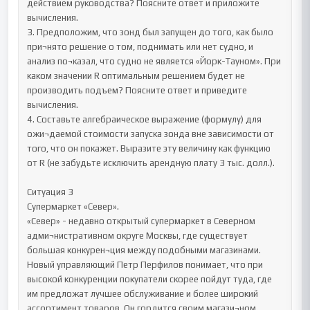
действием руководства? Поясните ответ и приложите 
вычисления.

3. Предположим, что зонд был запущен до того, как было 
при¬нято решение о том, поднимать или нет судно, и 
анализ по¬казал, что судно не является «Йорк-Тауном». При 
каком значении R оптимальным решением будет не 
производить подъем? Поясните ответ и приведите 
вычисления.

4. Составьте алгебраическое выражение (формулу) для 
ожи¬даемой стоимости запуска зонда вне зависимости от 
того, что он покажет. Выразите эту величину как функцию 
от R (не забудьте исключить арендную плату 3 тыс. долл.).

Ситуация 3

Супермаркет «Север».

«Север» - недавно открытый супермаркет в Северном 
адми¬нистративном округе Москвы, где существует 
большая конкурен¬ция между подобными магазинами. 
Новый управляющий Петр Перфилов понимает, что при 
высокой конкуренции покупатели скорее пойдут туда, где 
им предложат лучшее обслуживание и более широкий 
ассортимент товаров. Он гордится своим магази¬ном, 