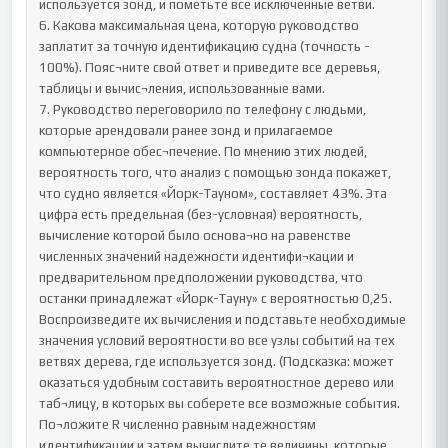
используется зонд, и пометьте все исключенные ветви.

6. Какова максимальная цена, которую руководство 
заплатит за точную идентификацию судна (точность - 
100%). Пояс¬ните свой ответ и приведите все деревья, 
таблицы и вычис¬ления, использованные вами.

7. Руководство переговорило по телефону с людьми, 
которые арендовали ранее зонд и прилагаемое 
компьютерное обес¬печение. По мнению этих людей, 
вероятность того, что анализ с помощью зонда покажет, 
что судно является «Йорк-Тауном», составляет 43%. Эта 
цифра есть предельная (без-условная) вероятность, 
вычисление которой было основа¬но на равенстве 
численных значений надежности идентифи¬кации и 
предварительном предположении руководства, что 
останки принадлежат «Йорк-Тауну» с вероятностью 0,25. 
Воспроизведите их вычисления и подставьте необходимые 
значения условий вероятности во все узлы событий на тех 
ветвях дерева, где используется зонд. (Подсказка: может 
оказаться удобным составить вероятностное дерево или 
таб¬лицу, в которых вы соберете все возможные события. 
По¬ложите R численно равным надежностям 
идентификации и затем вычислите те величины, которые 