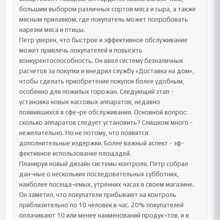
большим выбором различных сортов мяса и сыра, а также 
мясным прилавком, где покупатель может попробовать 
нарезки мяса и птицы.

Петр уверен, что быстрое и эффективное обслуживание 
может привлечь покупателей и повысить 
конкурентоспособность. Он ввел систему безналичных 
расчетов за покупки и внедрил службу «Доставка на дом», 
чтобы сделать приобретение покупок более удобным, 
особенно для пожилых горожан. Следующий этап - 
установка новых кассовых аппаратов, недавно 
появившихся в сфе¬ре обслуживания. Основной вопрос: 
сколько аппаратов следует установить? Слишком много - 
нежелательно. Но не потому, что появятся 
дополнительные издержки. Более важный аспект - эф-
фективное использование площадей.

Планируя новый дизайн системы контроля, Петр собрал 
дан¬ные о нескольких последовательных субботних, 
наиболее посеща¬емых, утренних часах в своем магазине. 
Он заметил, что покупатели прибывают на контроль 
приблизительно по 10 человек в час. 20% покупателей 
оплачивают 10 или менее наименований продук¬тов, и в 