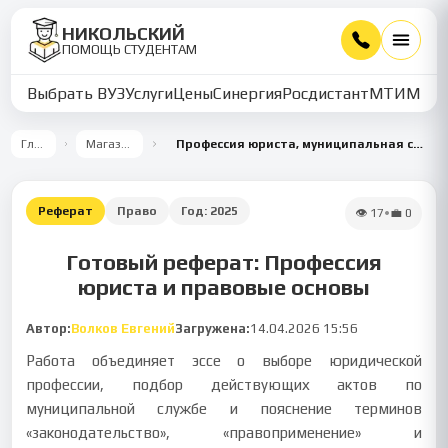
НИКОЛЬСКИЙ
ПОМОЩЬ СТУДЕНТАМ
Выбрать ВУЗ
Услуги
Цены
Синергия
Росдистант
МТИ
ММУ
Главная
Магазин работ
Профессия юриста, муниципальная служба и правовые термины
Реферат
Право
Год:
2025
👁
17
•
💼
0
Готовый реферат: Профессия
юриста и правовые основы
Автор:
Волков Евгений
Загружена:
14.04.2026 15:56
Работа объединяет эссе о выборе юридической
профессии, подбор действующих актов по
муниципальной службе и пояснение терминов
«законодательство», «правоприменение» и