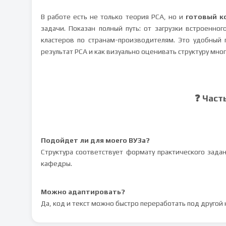
В работе есть не только теория PCA, но и
готовый к
задачи. Показан полный путь: от загрузки встроенно
кластеров по странам-производителям. Это удобный 
результат PCA и как визуально оценивать структуру мн
❓ Част
Подойдет ли для моего ВУЗа?
Структура соответствует формату практического зада
кафедры.
Можно адаптировать?
Да, код и текст можно быстро переработать под другой