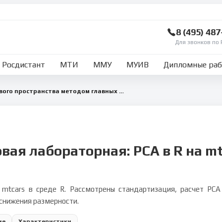
8 (495) 48
Для звонков по 
Росдистант
МТИ
ММУ
МУИВ
Дипломные ра
Сокращение признакового пространства методом главных компонент в R
вая лабораторная: PCA в R на m
mtcars в среде R. Рассмотрены стандартизация, расчет PC
снижения размерности.
ие
Характеристики