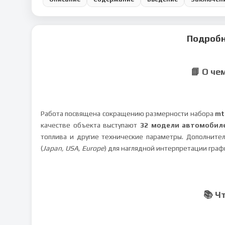
Подробн
📘 О че
Работа посвящена сокращению размерности набора
mt
качестве объекта выступают
32 модели автомобил
топлива и другие технические параметры. Дополните
(
Japan, USA, Europe
) для наглядной интерпретации граф
📚 Ч