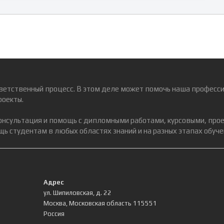
ветственный процесс. В этом деле может помочь наша професси
роекты.
консультация и помощь с дипломными работами, курсовыми, про
ь студентам в любых областях знаний и на разных этапах обуче
Адрес
ул. Шипиловская, д. 22
Москва
,
Московская область
115551
Россия