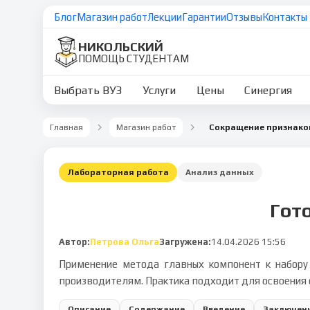
Блог
Магазин работ
Лекции
Гарантии
Отзывы
Контакты
НИКОЛЬСКИЙ
ПОМОЩЬ СТУДЕНТАМ
Выбрать ВУЗ
Услуги
Цены
Синергия
Главная
Магазин работ
Лабораторная работа
Анализ данных
Гото
Автор:
Петрова Ольга
Загружена:
14.04.2026 15:56
Применение метода главных компонент к набору 
производителям. Практика подходит для освоения 
Описание
Содержание
Введение
Заключен