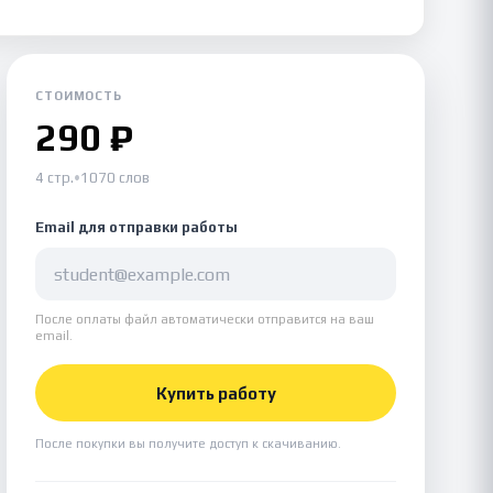
СТОИМОСТЬ
290 ₽
4 стр.
•
1070 слов
Email для отправки работы
После оплаты файл автоматически отправится на ваш
email.
Купить работу
После покупки вы получите доступ к скачиванию.