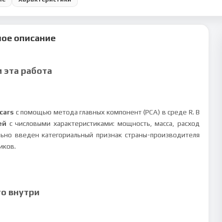
ое описание
м эта работа
cars
с помощью метода главных компонент (PCA) в среде R. В
ей
с числовыми характеристиками: мощность, масса, расход
льно введен категориальный признак страны-производителя
иков.
то внутри