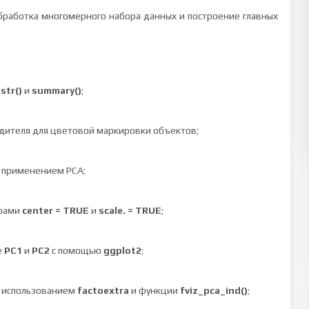
обработка многомерного набора данных и построение главных
з
str()
и
summary()
;
дителя для цветовой маркировки объектов;
 применением PCA;
трами
center = TRUE
и
scale. = TRUE
;
е
PC1
и
PC2
с помощью
ggplot2
;
с использованием
factoextra
и функции
fviz_pca_ind()
;