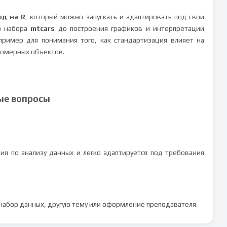
од на R
, который можно запускать и адаптировать под свои
го набора
mtcars
до построения графиков и интерпретации
пример для понимания того, как стандартизация влияет на
огомерных объектов.
ые вопросы
ния по анализу данных и легко адаптируется под требования
 набор данных, другую тему или оформление преподавателя.