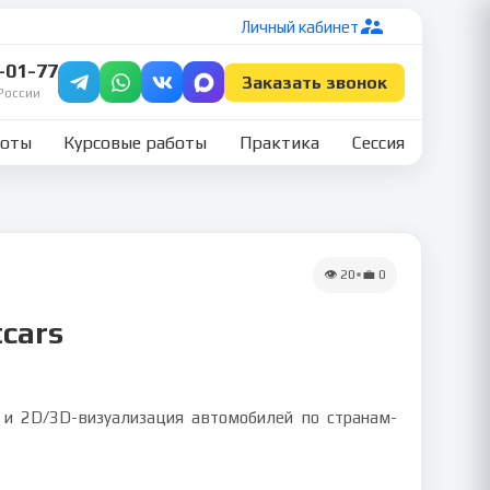
Личный кабинет
7-01-77
Заказать звонок
России
боты
Курсовые работы
Практика
Сессия
👁
20
•
💼
0
tcars
A и 2D/3D-визуализация автомобилей по странам-