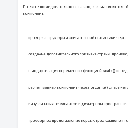
В тексте последовательно показано, как выполняется 
компонент:
проверка структуры и описательной статистики чере
создание дополнительного признака страны-произво
стандартизация переменных функцией
scale()
перед
расчет главных компонент через
prcomp()
с параме
визуализация результатов в двумерном пространств
трехмерное представление первых трех компонент 