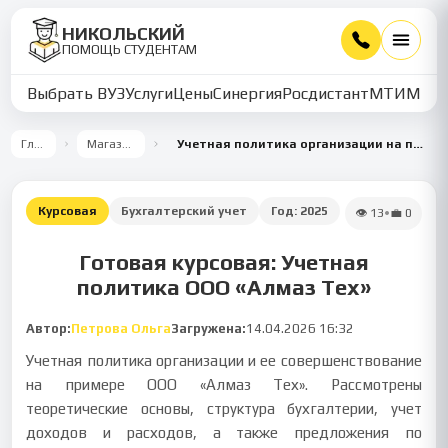
НИКОЛЬСКИЙ
ПОМОЩЬ СТУДЕНТАМ
Выбрать ВУЗ
Услуги
Цены
Синергия
Росдистант
МТИ
ММУ
Главная
Магазин работ
Учетная политика организации на примере ООО «Алмаз Тех»
Курсовая
Бухгалтерский учет
Год:
2025
👁
13
•
💼
0
Готовая курсовая: Учетная
политика ООО «Алмаз Тех»
Автор:
Петрова Ольга
Загружена:
14.04.2026 16:32
Учетная политика организации и ее совершенствование
на примере ООО «Алмаз Тех». Рассмотрены
теоретические основы, структура бухгалтерии, учет
доходов и расходов, а также предложения по