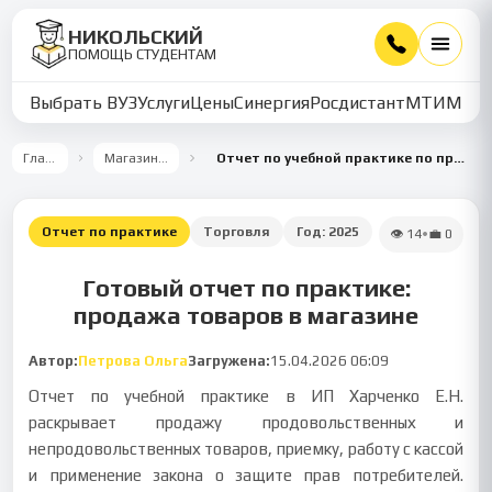
НИКОЛЬСКИЙ
ПОМОЩЬ СТУДЕНТАМ
Выбрать ВУЗ
Услуги
Цены
Синергия
Росдистант
МТИ
ММУ
Главная
Магазин работ
Отчет по учебной практике по продаже товаров
Отчет по практике
Торговля
Год:
2025
👁
14
•
💼
0
Готовый отчет по практике:
продажа товаров в магазине
Автор:
Петрова Ольга
Загружена:
15.04.2026 06:09
Отчет по учебной практике в ИП Харченко Е.Н.
раскрывает продажу продовольственных и
непродовольственных товаров, приемку, работу с кассой
и применение закона о защите прав потребителей.