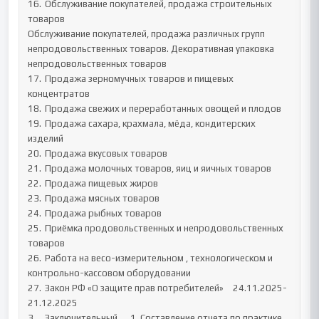
16.	Обслуживание покупателей, продажа строительных 
товаров

Обслуживание покупателей, продажа различных групп 
непродовольственных товаров. Декоративная упаковка 
непродовольственных товаров

17.	Продажа зерномучных товаров и пищевых 
концентратов

18.	Продажа свежих и переработанных овощей и плодов

19.	Продажа сахара, крахмала, мёда, кондитерских 
изделий

20.	Продажа вкусовых товаров

21.	Продажа молочных товаров, яиц и яичных товаров

22.	Продажа пищевых жиров

23.	Продажа мясных товаров

24.	Продажа рыбных товаров

25.	Приёмка продовольственных и непродовольственных 
товаров

26.	Работа на весо-измерительном , технологическом и 
контрольно-кассовом оборудовании

27.	Закон РФ «О защите прав потребителей»	24.11.2025-
21.12.2025

3.	Заключительный	1. Составление отчета по практике.
