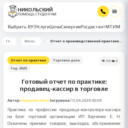
НИКОЛЬСКИЙ
ПОМОЩЬ СТУДЕНТАМ
Выбрать ВУЗ
Услуги
Цены
Синергия
Росдистант
МТИ
ММУ
Главная
Магазин работ
Отчет о производственной практике продавца-кассира в торговой организации
Отчет по практике
Торговое дело
👁
34
•
💼
0
Год:
2025
Готовый отчет по практике:
продавец-кассир в торговле
Автор:
Смирнова Анна
Загружена:
15.04.2026 06:09
Практика по профессии продавца-контролера-кассира
на базе торговой организации ИП Харченко Е. Н.
Охвачены приемка товаров, выкладка, обслуживание