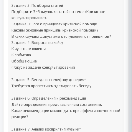
Задание 2: Подборка статей

Подберите 3–5 научных статей по теме «Кризисное 
консультирование».

Задание 3: Эссе о принципах кризисной помощи

Каковы основные принципы кризисной помощи?

В каких случаях допустимы отступления от принципов?

Задание 4: Вопросы по кейсу

К чувствам клиента

К событию

Обобщающие

Фокус на задаче консультирования

Задание 5: Беседа по телефону доверия*

Требуется провести/смоделировать беседу

Задание 6: Определения и рекомендации

Дайте определения представленным состояниям.

Какие рекомендации можно дать при аффективно-шоковой 
реакции?

Задание 7: Анализ восприятия музыки*
