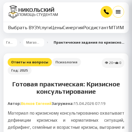
НИКОЛЬСКИЙ
ПОМОЩЬ СТУДЕНТАМ
Выбрать ВУЗ
Услуги
Цены
Синергия
Росдистант
МТИ
ММУ
Главная
Магазин работ
Практические задания по кризисному консультированию
Ответы на вопросы
Психология
👁
20
•
💼
0
Год:
2025
Готовая практическая: Кризисное
консультирование
Автор:
Волков Евгений
Загружена:
15.04.2026 07:19
Материал по кризисному консультированию охватывает
дефиниции кризисных и нормативных ситуаций,
дебрифинг, семейные и возрастные кризисы, выгорание и