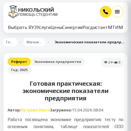
НИКОЛЬСКИЙ
ПОМОЩЬ СТУДЕНТАМ
Выбрать ВУЗ
Услуги
Цены
Синергия
Росдистант
МТИ
ММУ
Главная
Магазин работ
Экономические показатели предприятия и расчет цен
Реферат
Экономика предприятия
👁
24
•
💼
0
Год:
2025
Готовая практическая:
экономические показатели
предприятия
Автор:
Петрова Ольга
Загружена:
15.04.2026 08:04
Работа посвящена экономике предприятия: тесту по
основным понятиям, таблице показателей ООО