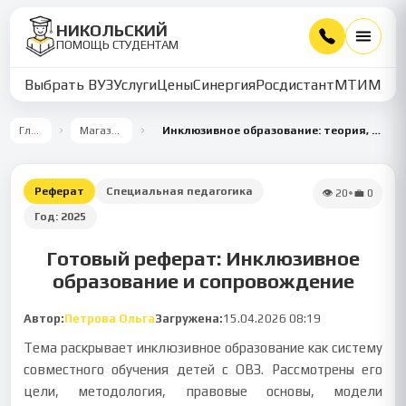
НИКОЛЬСКИЙ
ПОМОЩЬ СТУДЕНТАМ
Выбрать ВУЗ
Услуги
Цены
Синергия
Росдистант
МТИ
ММУ
Главная
Магазин работ
Инклюзивное образование: теория, право и сопровождение
Реферат
Специальная педагогика
👁
20
•
💼
0
Год:
2025
Готовый реферат: Инклюзивное
образование и сопровождение
Автор:
Петрова Ольга
Загружена:
15.04.2026 08:19
Тема раскрывает инклюзивное образование как систему
совместного обучения детей с ОВЗ. Рассмотрены его
цели, методология, правовые основы, модели