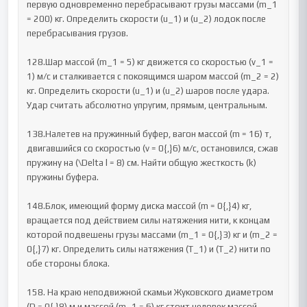
первую одновременно перебрасывают грузы массами (m_1 
= 200) кг. Определить скорости (u_1) и (u_2) лодок после 
перебрасывания грузов.

128.Шар массой (m_1 = 5) кг движется со скоростью (v_1 = 
1) м/с и сталкивается с покоящимся шаром массой (m_2 = 2) 
кг. Определить скорости (u_1) и (u_2) шаров после удара. 
Удар считать абсолютно упругим, прямым, центральным.

138.Налетев на пружинный буфер, вагон массой (m = 16) т, 
двигавшийся со скоростью (v = 0{,}6) м/с, остановился, сжав 
пружину на (\Delta l = 8) см. Найти общую жесткость (k) 
пружины буфера.

148.Блок, имеющий форму диска массой (m = 0{,}4) кг, 
вращается под действием силы натяжения нити, к концам 
которой подвешены грузы массами (m_1 = 0{,}3) кг и (m_2 = 
0{,}7) кг. Определить силы натяжения (T_1) и (T_2) нити по 
обе стороны блока.

158. На краю неподвижной скамьи Жуковского диаметром 
(D = 0{,}8) м и массой (m_1 = 6) кг стоит человек массой 