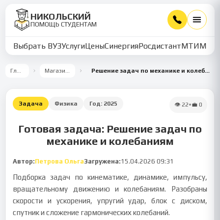
НИКОЛЬСКИЙ
ПОМОЩЬ СТУДЕНТАМ
Выбрать ВУЗ
Услуги
Цены
Синергия
Росдистант
МТИ
ММУ
Главная
Магазин работ
Решение задач по механике и колебаниям на примерах
Задача
Физика
Год:
2025
👁
22
•
💼
0
Готовая задача: Решение задач по
механике и колебаниям
Автор:
Петрова Ольга
Загружена:
15.04.2026 09:31
Подборка задач по кинематике, динамике, импульсу,
вращательному движению и колебаниям. Разобраны
скорости и ускорения, упругий удар, блок с диском,
спутник и сложение гармонических колебаний.