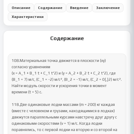
Описание
Содержание
Введение
Заключение
Характеристики
Содержание
108.Материальная точка движется в плоскости (xy) 
согласно уравнениям

(x = A_1 + B_1 t + C_1 t^2) и (y = A_2 + B_2 t + C_2 t^2), где

(B_1 = 7) м/с, (C_1 = -2) м/с², (B_2 = -1) м/с, (C_2 = 0{,}2) м/с².

Найти модуль скорости и ускорения точки в момент 
времени (t = 5) с.

118.Две одинаковые лодки массами (m = 200) кг каждая 
(вместе с человеком и грузами, находящимися в лодках) 
движутся параллельными курсами навстречу друг другу с 
одинаковыми скоростями (v = 1) м/с. Когда лодки 
поравнялись, то с первой лодки на вторую и со второй на 