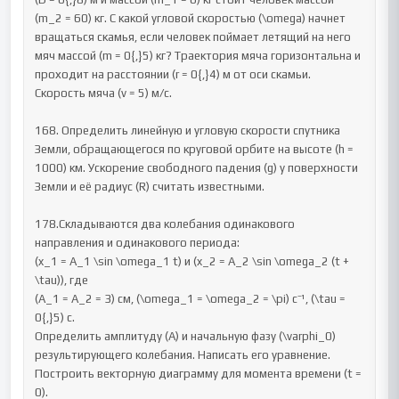
(m_2 = 60) кг. С какой угловой скоростью (\omega) начнет 
вращаться скамья, если человек поймает летящий на него 
мяч массой (m = 0{,}5) кг? Траектория мяча горизонтальна и 
проходит на расстоянии (r = 0{,}4) м от оси скамьи. 
Скорость мяча (v = 5) м/с.

168. Определить линейную и угловую скорости спутника 
Земли, обращающегося по круговой орбите на высоте (h = 
1000) км. Ускорение свободного падения (g) у поверхности 
Земли и её радиус (R) считать известными.

178.Складываются два колебания одинакового 
направления и одинакового периода:

(x_1 = A_1 \sin \omega_1 t) и (x_2 = A_2 \sin \omega_2 (t + 
\tau)), где

(A_1 = A_2 = 3) см, (\omega_1 = \omega_2 = \pi) с⁻¹, (\tau = 
0{,}5) с.

Определить амплитуду (A) и начальную фазу (\varphi_0) 
результирующего колебания. Написать его уравнение. 
Построить векторную диаграмму для момента времени (t = 
0).