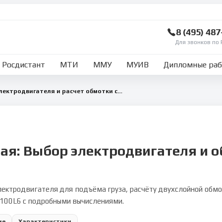
8 (495) 48
Для звонков по 
Росдистант
МТИ
ММУ
МУИВ
Дипломные ра
Выбор асинхронного электродвигателя и расчет обмотки статора
ая: Выбор электродвигателя и 
лектродвигателя для подъёма груза, расчёту двухслойной обмо
100L6 с подробными вычислениями.
ие
Характеристики