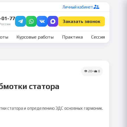
Личный кабинет
7-01-77
Заказать звонок
России
боты
Курсовые работы
Практика
Сессия
👁
20
•
💼
0
обмотки статора
тки статора и определению ЭДС основных гармоник.