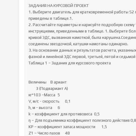
ЗАДАНИЯ НА КУРСОВОЙ ПРОЕКТ

1. Выберите двигатель для кратковременной работы S2 п
приведены в таблице.1.

2. Рассчитайте параметры и нарисуйте подробную схему 
инструкциями, приведенными в таблице. 1. Выберите бол
кривой ЭДС, вызванная намоткой, была нарушена.Соедине
соединены звездочкой, катушки намотаны одинарно.

3. На основании данных и результатов расчета, указанны
фазной и линейной ЭДС первой, третьей, пятой и седьмой 
Таблица 1 – Задания для курсового проекта

Величины	В ариант

	3 (Подвариант А)

кг*103 –Масса	5

V, м/с - скорость	0,1

h, м - высота	6

k – коэффициент для противовеса	0,5

η – Для подъемника коэффициент полезного действия	0,8

KP – коэффициент запаса мощности	1,5

Z1 – Число пазов	48
