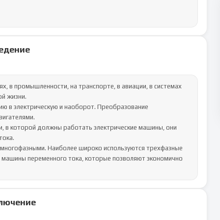
едение
х, в промышленности, на транспорте, в авиации, в системах 
й жизни.

ю в электрическую и наоборот. Преобразование 
игателями.

и, в которой должны работать электрические машины, они 
ока.

многофазными. Наиболее широко используются трехфазные 
 машины переменного тока, которые позволяют экономично 
лючение