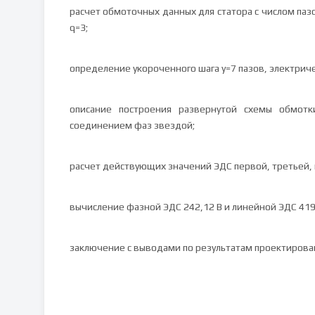
расчет обмоточных данных для статора с числом пазо
q=3;
определение укороченного шага y=7 пазов, электричес
описание построения развернутой схемы обмотк
соединением фаз звездой;
расчет действующих значений ЭДС первой, третьей,
вычисление фазной ЭДС 242,12 В и линейной ЭДС 419
заключение с выводами по результатам проектирован