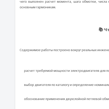
чего выполнен расчет момента, шага обмотки, числа 
основным гармоникам.
📚 Ч
Содержимое работы построено вокруг реальных инжене
расчет требуемой мощности электродвигателя для п
выбор двигателя по каталогу и определение номиналь
обоснование применения двухслойной петлевой обмо