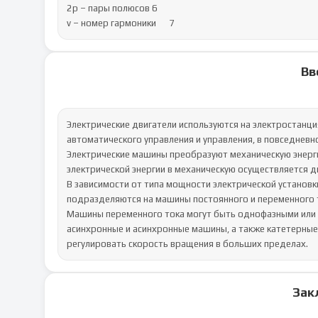
2р – пары полюсов	6

ν – номер гармоники	7
Вв
Электрические двигатели используются на электростанция
автоматического управления и управления, в повседневно
Электрические машины преобразуют механическую энерги
электрической энергии в механическую осуществляется дв
В зависимости от типа мощности электрической установк
подразделяются на машины постоянного и переменного т
Машины переменного тока могут быть однофазными или 
асинхронные и асинхронные машины, а также катетерные
регулировать скорость вращения в больших пределах.
Зак