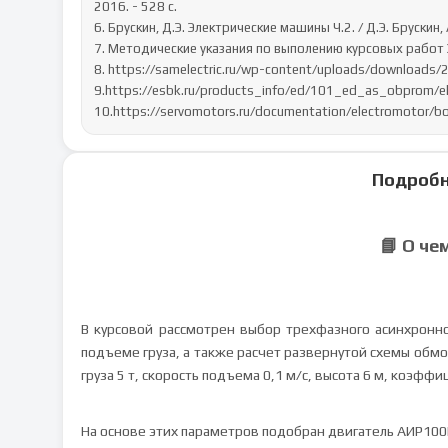
2016. - 528 c.

6. Брускин, Д.Э. Электрические машины Ч.2. / Д.Э. Брускин, А
7. Методические указания по выполению курсовых работ Э
8. https://samelectric.ru/wp-content/uploads/downloads/
9.https://esbk.ru/products_info/ed/101_ed_as_obprom/el
10.https://servomotors.ru/documentation/electromotor
Подробн
📘 О че
В курсовой рассмотрен выбор трехфазного асинхронн
подъеме груза, а также расчет развернутой схемы обмо
груза 5 т, скорость подъема 0,1 м/с, высота 6 м, коэфф
На основе этих параметров подобран двигатель АИР100