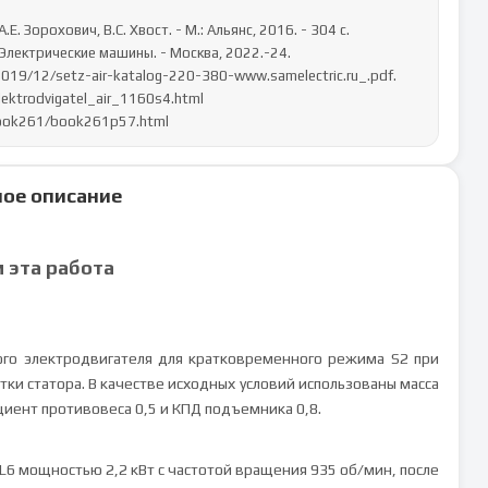
.Е. Зорохович, В.С. Хвост. - М.: Альянс, 2016. - 304 c.

лектрические машины. - Москва, 2022.-24.

2019/12/setz-air-katalog-220-380-www.samelectric.ru_.pdf.

ektrodvigatel_air_1160s4.html

/book261/book261p57.html
ое описание
м эта работа
ого электродвигателя для кратковременного режима S2 при
тки статора. В качестве исходных условий использованы масса
ициент противовеса 0,5 и КПД подъемника 0,8.
L6 мощностью 2,2 кВт с частотой вращения 935 об/мин, после