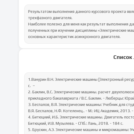
Результатом выполнения данного курсового проекта явля
трехфазного двигателя. 

Наиболее полезно для меня как результат выполнения дан
полученных при изучении дисциплины «Электрические маш
основных характеристик асинхронного двигателя.
Список
1.Ванурин В.Н. Электрические машины [Электронный ресурс]
с.  – 

2. Баклин, В.С. Электрические машины. расчет двухполюс
прикладного бакалавриата / В.С. Баклин. - Люберцы: Юрайт,
3. Беспалов, В.Я. Электрические машины: Учебник для с
В.Я. Беспалов, Н.Ф. Котеленец.. - М.: ИЦ Академия, 2013. - 
4. Битюцкий, И.Б. Электрические машины. Двигатель посто
Битюцкий, И.В. Музылева. - СПб.: Лань, 2018. - 184 c.

5. Брускин, А.Э. Электрические машины и микромашины: Учебн