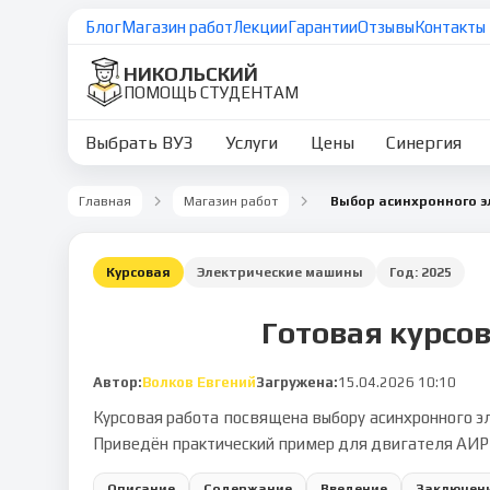
Блог
Магазин работ
Лекции
Гарантии
Отзывы
Контакты
НИКОЛЬСКИЙ
ПОМОЩЬ СТУДЕНТАМ
Выбрать ВУЗ
Услуги
Цены
Синергия
Главная
Магазин работ
Курсовая
Электрические машины
Год:
2025
Готовая курсов
Автор:
Волков Евгений
Загружена:
15.04.2026 10:10
Курсовая работа посвящена выбору асинхронного э
Приведён практический пример для двигателя АИР
Описание
Содержание
Введение
Заключен