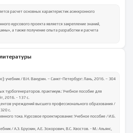
ется расчет основных характеристик асинхронного 
ного курсового проекта является закрепление знаний, 
ины», а также получение опыта разработки и расчета 
 литературы
: учебник / В.Н. Ванурин. – Санкт-Петербург: Лань, 2016. – 304 
ных турбогенераторов. практикум.: Учебное пособие для 
 2016. - 137 c.

тудентов учреждений высшего профессионального образования / 
320 c.

янного тока. Курсовое проектирование: Учебное пособие / И.Б. 
ик / А.Э. Брускин, А.Е. Зохорович, В.С. Хвостов. - М.: Альянс, 