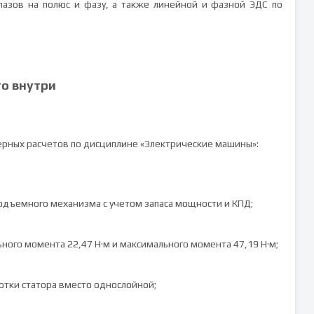
пазов на полюс и фазу, а также линейной и фазной ЭДС по
то внутри
рных расчетов по дисциплине «Электрические машины»:
одъемного механизма с учетом запаса мощности и КПД;
ного момента 22,47 Н·м и максимального момента 47,19 Н·м;
тки статора вместо однослойной;