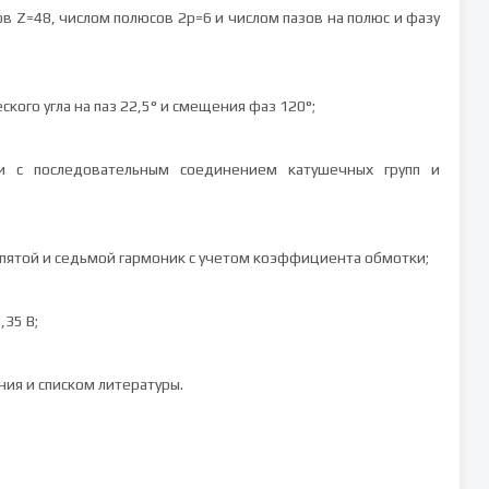
в Z=48, числом полюсов 2p=6 и числом пазов на полюс и фазу
кого угла на паз 22,5° и смещения фаз 120°;
и с последовательным соединением катушечных групп и
 пятой и седьмой гармоник с учетом коэффициента обмотки;
,35 В;
ия и списком литературы.