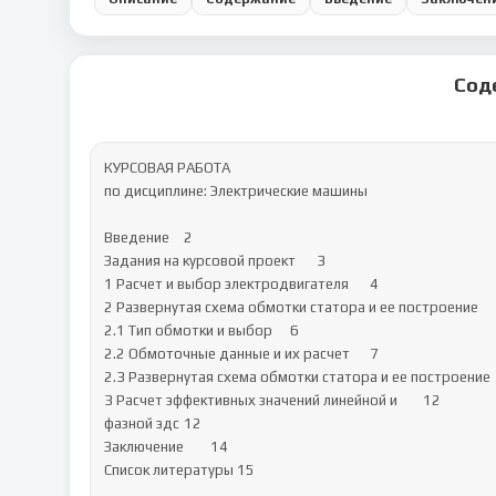
Сод
КУРСОВАЯ РАБОТА

по дисциплине:	Электрические машины

Введение	2

Задания на курсовой проект	3

1 Расчет и выбор электродвигателя	4

2 Развернутая схема обмотки статора и ее построение	6

2.1 Тип обмотки и выбор	6

2.2 Обмоточные данные и их расчет	7

2.3 Развернутая схема обмотки статора и ее построение	10

3 Расчет эффективных значений линейной и	12

фазной эдс	12

Заключение	14

Список литературы	15
