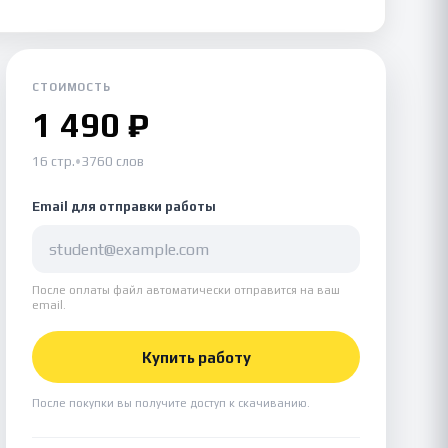
СТОИМОСТЬ
1 490 ₽
16 стр.
•
3760 слов
Email для отправки работы
После оплаты файл автоматически отправится на ваш
email.
Купить работу
После покупки вы получите доступ к скачиванию.