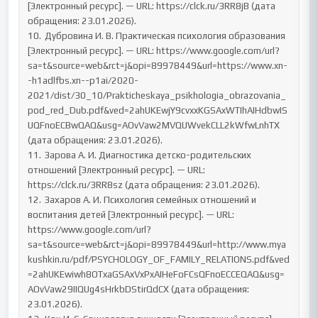
[Электронный ресурс]. — URL: https://clck.ru/3RR8jB (дата 
обращения: 23.01.2026).

10.	Дубровина И. В. Практическая психология образования 
[Электронный ресурс]. — URL: https://www.google.com/url?
sa=t&source=web&rct=j&opi=89978449&url=https://www.xn-
-h1adlfbs.xn--p1ai/2020-
2021/dist/30_10/Prakticheskaya_psikhologia_obrazovania_
pod_red_Dub.pdf&ved=2ahUKEwjY9cvxxKGSAxWTIhAIHdbwIS
UQFnoECBwQAQ&usg=AOvVaw2MVQUWvekCLL2kWfwLnhTX 
(дата обращения: 23.01.2026).

11.	Зарова А. И. Диагностика детско-родительских 
отношений [Электронный ресурс]. — URL: 
https://clck.ru/3RR8sz (дата обращения: 23.01.2026).

12.	Захаров А. И. Психология семейных отношений и 
воспитания детей [Электронный ресурс]. — URL: 
https://www.google.com/url?
sa=t&source=web&rct=j&opi=89978449&url=http://www.mya
kushkin.ru/pdf/PSYCHOLOGY_OF_FAMILY_RELATIONS.pdf&ved
=2ahUKEwiwh8OTxaGSAxVxPxAIHeFoFCsQFnoECCEQAQ&usg=
AOvVaw29IIQUg4sHrkbDStirQdCX (дата обращения: 
23.01.2026).
