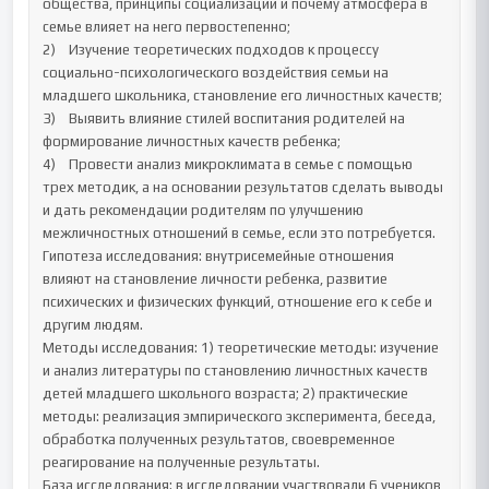
общества, принципы социализации и почему атмосфера в 
семье влияет на него первостепенно;

2)	Изучение теоретических подходов к процессу 
социально-психологического воздействия семьи на 
младшего школьника, становление его личностных качеств;

3)	Выявить влияние стилей воспитания родителей на 
формирование личностных качеств ребенка;

4)	Провести анализ микроклимата в семье с помощью 
трех методик, а на основании результатов сделать выводы 
и дать рекомендации родителям по улучшению 
межличностных отношений в семье, если это потребуется.

Гипотеза исследования: внутрисемейные отношения 
влияют на становление личности ребенка, развитие 
психических и физических функций, отношение его к себе и 
другим людям.

Методы исследования: 1) теоретические методы: изучение 
и анализ литературы по становлению личностных качеств 
детей младшего школьного возраста; 2) практические 
методы: реализация эмпирического эксперимента, беседа, 
обработка полученных результатов, своевременное 
реагирование на полученные результаты.

База исследования: в исследовании участвовали 6 учеников 