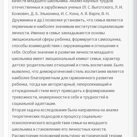
качеств младшего школьника. Анализ научных трудов 
отечественных и зарубежных ученых (Л. С. Выготского, Л. И. 
Божович, Д. Б. Эльконина, И. С. Кона, А. Я. Варги, В. Н. 
Дружинина и др.) позволил установить, что семья является 
первичным и наиболее значимым институтом социализации 
личности. Именно в семье закладываются основы 
эмоциональной сферы ребенка, формируется самооценка, 
способы взаимодействия с окружающими и отношение к 
себе. Особое значение в развитии личности младшего 
школьника имеет эмоциональный климат семьи, характер 
детско-родительских отношений и стиль воспитания. Было 
выявлено, что демократический стиль воспитания является 
наиболее благоприятным для гармоничного развития 
ребенка, тогда как авторитарный, гиперопекающий и 
отчужденный стили могут приводить к формированию 
тревожности, неуверенности в себе и трудностей в 
социальной адаптации.

Вторая задача исследования была направлена на анализ 
теоретических подходов к процессу социально-
психологического воздействия семьи на младшего 
школьника и становлению его личностных качеств. 
Рассмотрение положений культурно-исторической теории 