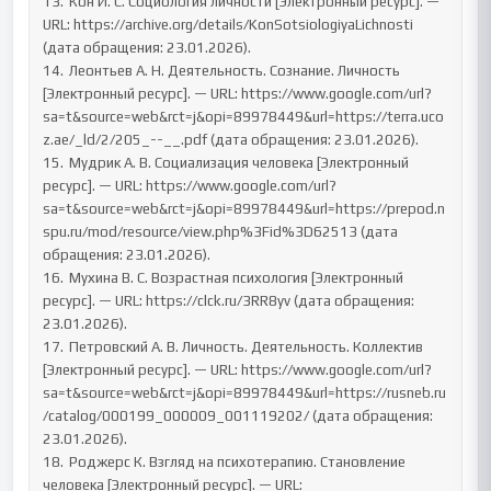
13.	Кон И. С. Социология личности [Электронный ресурс]. — 
URL: https://archive.org/details/KonSotsiologiyaLichnosti 
(дата обращения: 23.01.2026).

14.	Леонтьев А. Н. Деятельность. Сознание. Личность 
[Электронный ресурс]. — URL: https://www.google.com/url?
sa=t&source=web&rct=j&opi=89978449&url=https://terra.uco
z.ae/_ld/2/205_--__.pdf (дата обращения: 23.01.2026).

15.	Мудрик А. В. Социализация человека [Электронный 
ресурс]. — URL: https://www.google.com/url?
sa=t&source=web&rct=j&opi=89978449&url=https://prepod.n
spu.ru/mod/resource/view.php%3Fid%3D62513 (дата 
обращения: 23.01.2026).

16.	Мухина В. С. Возрастная психология [Электронный 
ресурс]. — URL: https://clck.ru/3RR8yv (дата обращения: 
23.01.2026).

17.	Петровский А. В. Личность. Деятельность. Коллектив 
[Электронный ресурс]. — URL: https://www.google.com/url?
sa=t&source=web&rct=j&opi=89978449&url=https://rusneb.ru
/catalog/000199_000009_001119202/ (дата обращения: 
23.01.2026).

18.	Роджерс К. Взгляд на психотерапию. Становление 
человека [Электронный ресурс]. — URL: 