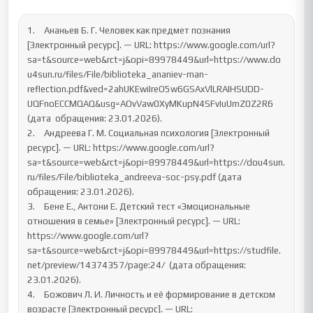
1.	Ананьев Б. Г. Человек как предмет познания 
[Электронный ресурс]. — URL: https://www.google.com/url?
sa=t&source=web&rct=j&opi=89978449&url=https://www.do
u4sun.ru/files/File/biblioteka_ananiev-man-
reflection.pdf&ved=2ahUKEwiIreO5w6GSAxVlLRAIHSUDD-
UQFnoECCMQAQ&usg=AOvVaw0XyMKupN4SFvIuUmZ0Z2R6 
(дата  обращения: 23.01.2026).

2.	Андреева Г. М. Социальная психология [Электронный 
ресурс]. — URL: https://www.google.com/url?
sa=t&source=web&rct=j&opi=89978449&url=https://dou4sun.
ru/files/File/biblioteka_andreeva-soc-psy.pdf (дата 
обращения: 23.01.2026).

3.	Бене Е., Антони Е. Детский тест «Эмоциональные 
отношения в семье» [Электронный ресурс]. — URL: 
https://www.google.com/url?
sa=t&source=web&rct=j&opi=89978449&url=https://studfile.
net/preview/14374357/page:24/  (дата обращения: 
23.01.2026).

4.	Божович Л. И. Личность и её формирование в детском 
возрасте [Электронный ресурс]. — URL: 