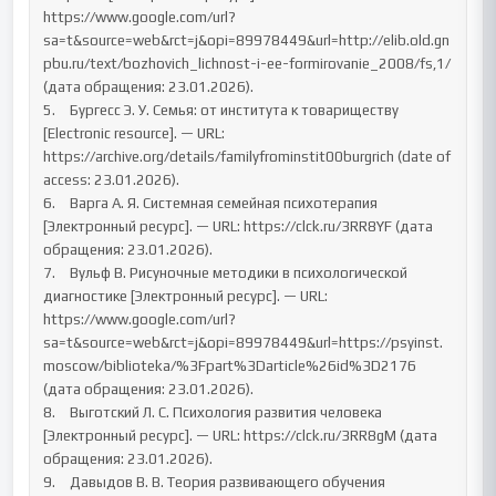
https://www.google.com/url?
sa=t&source=web&rct=j&opi=89978449&url=http://elib.old.gn
pbu.ru/text/bozhovich_lichnost-i-ee-formirovanie_2008/fs,1/ 
(дата обращения: 23.01.2026).

5.	Бургесс Э. У. Семья: от института к товариществу 
[Electronic resource]. — URL: 
https://archive.org/details/familyfrominstit00burgrich (date of 
access: 23.01.2026).

6.	Варга А. Я. Системная семейная психотерапия 
[Электронный ресурс]. — URL: https://clck.ru/3RR8YF (дата 
обращения: 23.01.2026).

7.	Вульф В. Рисуночные методики в психологической 
диагностике [Электронный ресурс]. — URL: 
https://www.google.com/url?
sa=t&source=web&rct=j&opi=89978449&url=https://psyinst.
moscow/biblioteka/%3Fpart%3Darticle%26id%3D2176 
(дата обращения: 23.01.2026).

8.	Выготский Л. С. Психология развития человека 
[Электронный ресурс]. — URL: https://clck.ru/3RR8gM (дата 
обращения: 23.01.2026).

9.	Давыдов В. В. Теория развивающего обучения 