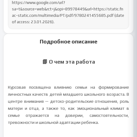
https://www.google.com/url?
sa=t&source=web&rct=j&opi=89978449&url=https://static.fn
ac-static.com/multimedia/PT/pdf/9780241455685.pdf (date 
of access: 23.01.2026).
Подробное описание
📘 О чем эта работа
Курсовая посвящена влиянию семьи на формирование
личностных качеств детей младшего школьного возраста. В
центре внимания — детско-родительские отношения, роль
матери и отца, а также то, как эмоциональный климат в
семье отражается на доверии, самостоятельности,
тревожности и школьной адаптации ребенка.