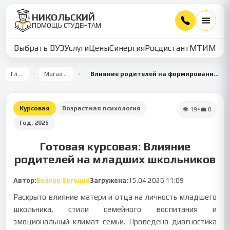
НИКОЛЬСКИЙ
ПОМОЩЬ СТУДЕНТАМ
Выбрать ВУЗ
Услуги
Цены
Синергия
Росдистант
МТИ
ММУ
Главная
Магазин работ
Влияние родителей на формирование личностных качеств младших школьников
Курсовая
Возрастная психология
👁
19
•
💼
0
Год:
2025
Готовая курсовая: Влияние
родителей на младших школьников
Автор:
Волков Евгений
Загружена:
15.04.2026 11:09
Раскрыто влияние матери и отца на личность младшего
школьника, стили семейного воспитания и
эмоциональный климат семьи. Проведена диагностика