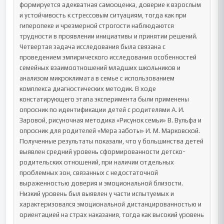
формируется адекватная самооценка, доверие к взрослым 
и устойчивость к стрессовым ситуациям, тогда как при 
гиперопеке и чрезмерной строгости наблюдаются 
трудности в проявлении инициативы и принятии решений.

Четвертая задача исследования была связана с 
проведением эмпирического исследования особенностей 
семейных взаимоотношений младших школьников и 
анализом микроклимата в семье с использованием 
комплекса диагностических методик. В ходе 
констатирующего этапа эксперимента были применены 
опросник по идентификации детей с родителями А. И. 
Заровой, рисуночная методика «Рисунок семьи» В. Вульфа и 
опросник для родителей «Мера заботы» И. М. Марковской. 
Полученные результаты показали, что у большинства детей 
выявлен средний уровень сформированности детско-
родительских отношений, при наличии отдельных 
проблемных зон, связанных с недостаточной 
выраженностью доверия и эмоциональной близости. 
Низкий уровень был выявлен у части испытуемых и 
характеризовался эмоциональной дистанцированностью и 
ориентацией на страх наказания, тогда как высокий уровень 