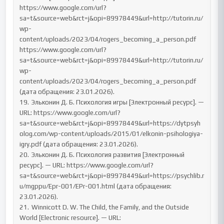
https://www.google.com/url?
sa=t&source=web&rct=j&opi=89978449&url=http://tutorin.ru/
wp-
content/uploads/2023/04/rogers_becoming_a_person.pdf 
https://www.google.com/url?
sa=t&source=web&rct=j&opi=89978449&url=http://tutorin.ru/
wp-
content/uploads/2023/04/rogers_becoming_a_person.pdf 
(дата обращения: 23.01.2026).

19.	Эльконин Д. Б. Психология игры [Электронный ресурс]. — 
URL: https://www.google.com/url?
sa=t&source=web&rct=j&opi=89978449&url=https://dytpsyh
olog.com/wp-content/uploads/2015/01/elkonin-psihologiya-
igry.pdf (дата обращения: 23.01.2026).

20.	Эльконин Д. Б. Психология развития [Электронный 
ресурс]. — URL: https://www.google.com/url?
sa=t&source=web&rct=j&opi=89978449&url=https://psychlib.r
u/mgppu/Epr-001/EPr-001.html (дата обращения: 
23.01.2026).

21.	Winnicott D. W. The Child, the Family, and the Outside 
World [Electronic resource]. — URL: 