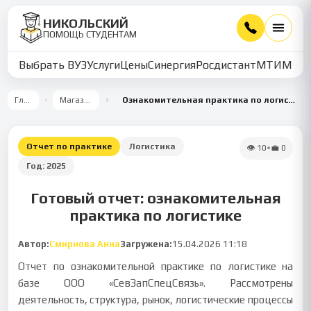
НИКОЛЬСКИЙ
ПОМОЩЬ СТУДЕНТАМ
Выбрать ВУЗ
Услуги
Цены
Синергия
Росдистант
МТИ
ММУ
Главная
Магазин работ
Ознакомительная практика по логистике в ООО «СевЗапСпецСвязь»
Отчет по практике
Логистика
👁
10
•
💼
0
Год:
2025
Готовый отчет: ознакомительная
практика по логистике
Автор:
Смирнова Анна
Загружена:
15.04.2026 11:18
Отчет по ознакомительной практике по логистике на
базе ООО «СевЗапСпецСвязь». Рассмотрены
деятельность, структура, рынок, логистические процессы