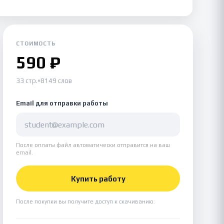
СТОИМОСТЬ
590 ₽
33 стр.
•
8149 слов
Email для отправки работы
После оплаты файл автоматически отправится на ваш
email.
Купить работу
После покупки вы получите доступ к скачиванию.