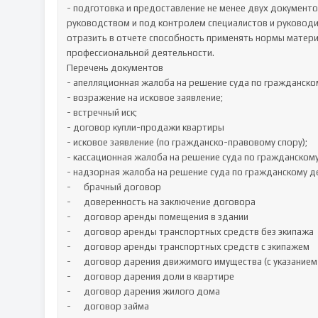
- подготовка и предоставление не менее двух документо
руководством и под контролем специалистов и руководи
отразить в отчете способность применять нормы матери
профессиональной деятельности.

Перечень документов

- апелляционная жалоба на решение суда по гражданскому
- возражение на исковое заявление; 

- встречный иск; 

- договор купли-продажи квартиры

- исковое заявление (по гражданско-правовому спору); 

- кассационная жалоба на решение суда по гражданскому 
- надзорная жалоба на решение суда по гражданскому де
-	брачный договор

-	доверенность на заключение договора

-	договор аренды помещения в здании

-	договор аренды транспортных средств без экипажа

-	договор аренды транспортных средств с экипажем

-	договор дарения движимого имущества (с указанием конкретного имущества)

-	договор дарения доли в квартире

-	договор дарения жилого дома

-	договор займа
