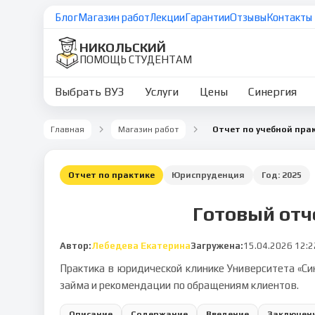
Блог
Магазин работ
Лекции
Гарантии
Отзывы
Контакты
НИКОЛЬСКИЙ
ПОМОЩЬ СТУДЕНТАМ
Выбрать ВУЗ
Услуги
Цены
Синергия
Главная
Магазин работ
Отчет по практике
Юриспруденция
Год:
2025
Готовый отч
Автор:
Лебедева Екатерина
Загружена:
15.04.2026 12:2
Практика в юридической клинике Университета «Си
займа и рекомендации по обращениям клиентов.
Описание
Содержание
Введение
Заключен