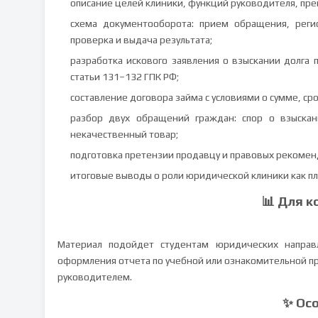
описание целей клиники, функций руководителя, пре
схема документооборота: прием обращения, регис
проверка и выдача результата;
разработка искового заявления о взыскании долга п
статьи 131–132 ГПК РФ;
составление договора займа с условиями о сумме, ср
разбор двух обращений граждан: спор о взыскан
некачественный товар;
подготовка претензии продавцу и правовых рекоменд
итоговые выводы о роли юридической клиники как 
📊 Для к
Материал подойдет студентам юридических направ
оформления отчета по учебной или ознакомительной пр
руководителем.
✨ Ос