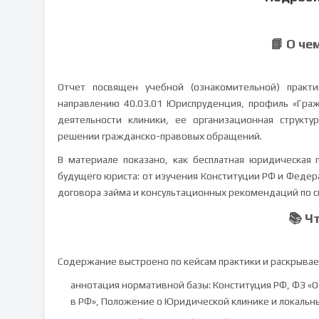
📘 О че
Отчет посвящен учебной (ознакомительной) практ
направлению 40.03.01 Юриспруденция, профиль «Гра
деятельности клиники, ее организационная структу
решении гражданско-правовых обращений.
В материале показано, как бесплатная юридическая 
будущего юриста: от изучения Конституции РФ и Федер
договора займа и консультационных рекомендаций по с
📚 Ч
Содержание выстроено по кейсам практики и раскрывает
аннотация нормативной базы: Конституция РФ, ФЗ «
в РФ», Положение о Юридической клинике и локальн