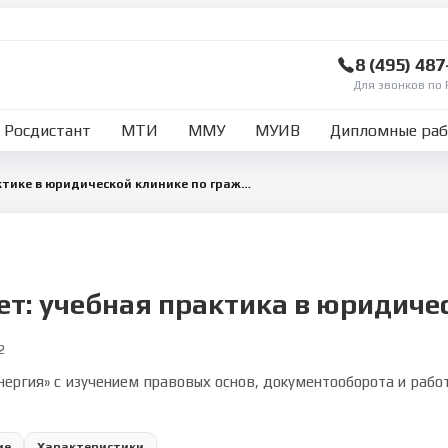
8 (495) 48
Для звонков по 
Росдистант
МТИ
ММУ
МУИВ
Дипломные ра
Отчет по учебной практике в юридической клинике по гражданскому праву
ет: учебная практика в юридиче
2
нергия» с изучением правовых основ, документооборота и рабо
ие
Характеристики