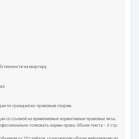
дан по гражданско-правовым спорам. 

ан со ссылкой на применяемые нормативные правовые акты. 
ессионально толковать нормы права. Объем текста – 2 стр.

объемом от 10 слайдов, содержащую общую информацию по 