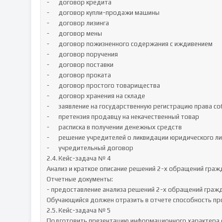
-	договор кредита

-	договор купли-продажи машины

-	договор лизинга

-	договор мены

-	договор пожизненного содержания с иждивением

-	договор поручения

-	договор поставки

-	договор проката

-	договор простого товарищества

-	договор хранения на складе

-	заявление на государственную регистрацию права собственности на квартиру

-	претензия продавцу на некачественный товар

-	расписка в получении денежных средств

-	решение учредителей о ликвидации юридического лица

-	учредительный договор

2.4.	Кейс-задача № 4

Анализ и краткое описание решений 2-х обращений граж
Отчетные документы:

- предоставление анализа решений 2-х обращений гражд
Обучающийся должен отразить в отчете способность проф
2.5.	Кейс-задача № 5

Подготовить презентацию информационного характера 