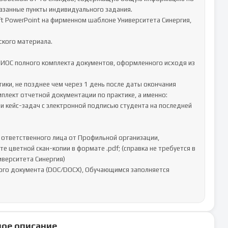
занные пункты индивидуального задания. 

t PowerPoint на фирменном шаблоне Университета Синергия, 
ки, не позднее чем через 1 день после даты окончания 
мплект отчетной документации по практике, а именно:

и кейс-задач с электронной подписью студента на последней 
) ответственного лица от Профильной организации, 
цветной скан-копии в формате .pdf; (справка не требуется в 
верситета Синергия)

ого документа (DOC/DOCX), Обучающимся заполняется 
ое описание