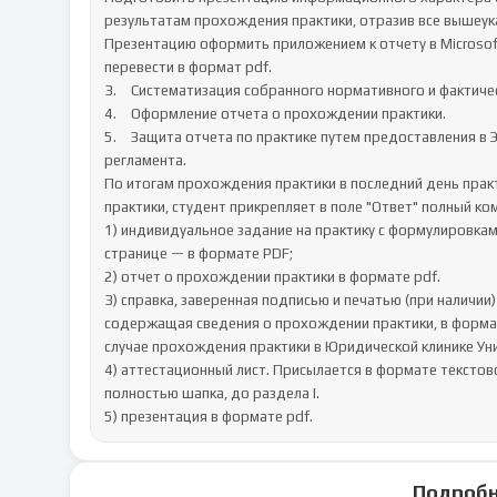
результатам прохождения практики, отразив все вышеука
Презентацию оформить приложением к отчету в Microsof
перевести в формат pdf.

3.	Систематизация собранного нормативного и фактического материала.

4.	Оформление отчета о прохождении практики.

5.	Защита отчета по практике путем предоставления в ЭИОС полного комплекта документов, оформленного исходя из 
регламента.

По итогам прохождения практики в последний день практи
практики, студент прикрепляет в поле "Ответ" полный ко
1) индивидуальное задание на практику с формулировкам
странице — в формате PDF;

2) отчет о прохождении практики в формате pdf.

3) справка, заверенная подписью и печатью (при наличии
содержащая сведения о прохождении практики, в формате 
случае прохождения практики в Юридической клинике Уни
4) аттестационный лист. Присылается в формате текстов
полностью шапка, до раздела I.

5) презентация в формате pdf.
Подробн