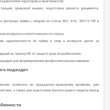
подавателей-кураторов и практикантов;
трация, правовой анализ, подготовка проекта документа,
о договору займа с опорой на статьи 807, 810, 309 ГК РФ и
оках возврата и ответственности сторон;
ии задолженности по займу и спор о возврате денег за
аций по Закону РФ «О защите прав потребителей»;
площадки для формирования профессиональных навыков.
ого подходит
лений, особенно по гражданско-правовому профилю, для
актике, а также для подготовки презентации и защиты перед
обенности