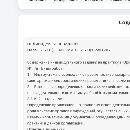
Сод
ИНДИВИДУАЛЬНОЕ ЗАДАНИЕ

НА УЧЕБНУЮ  (ОЗНАКОМИТЕЛЬНУЮ) ПРАКТИКУ

Содержание индивидуального задания на практику в Юрид
№ п/п	Виды работ

1.	Инструктаж по соблюдению правил противопожарной безопасности, правил охраны труда, техники безопасности, 
санитарно-эпидемиологических правил и гигиенических н
2.	Выполнение определенных практических кейсов-задач, необходимых для оценки знаний, умений, навыков и (или) 
опыта деятельности по итогам учебной (ознакомительной 
2.1.	Кейс-задача № 1

Определение организационно-правовых основ деятельнос
роли в системе органов и учреждений, осуществляющих 
и иными нормативными документами, определяющими со
практики в данной организации.

Отчетные документы:
