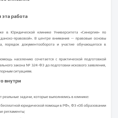
м эта работа
ике в Юридической клинике Университета «Синергия» по
жданско-правовой». В центре внимания — правовые основы
ра, порядок документооборота и участие обучающегося в
помощь населению сочетается с практической подготовкой
ального закона № 324-ФЗ до подготовки искового заявления,
порным ситуациям.
то внутри
 реальные задачи, которые выполнялись в клинике:
О бесплатной юридической помощи в РФ», ФЗ «Об образовании
ые регламенты;