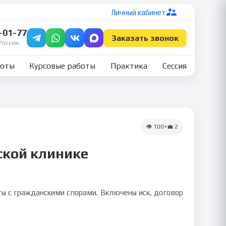
Личный кабинет
7-01-77
Заказать звонок
России
боты
Курсовые работы
Практика
Сессия
👁
100
•
💼
2
ской клинике
ты с гражданскими спорами. Включены иск, договор