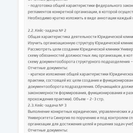
- подготовка общей характеристики федерального закон
регламентов конкретной организации, в которой осущес
Необходимо кратко изложить в виде аннотации каждый но
2.2.	Кейс-задача № 2

Общая характеристика деятельности Юридической клиник
Изучить организационную структуру Юридической клиники
Рассмотреть цели создании Юридической клиники Универс
схему обязанностей должностных лиц организации, в кот
схему документооборота структурного подразделения – 
Отчетные документы:

- краткое изложение общей характеристики Юридической
практики, состоящей из: цели создания и функционирова
документооборота подразделения. Обучающийся должен 
закономерности формирования, функционирования и разви
прохождения практики). Объем – 2-3 стр.

2.3.	Кейс-задача № 3

Выполнение конкретных юридических, управленческих и д
Университета Синергия по поручению и под контролем сп
организации для достижения целей и решения задач учеб
Отчетные документы:
