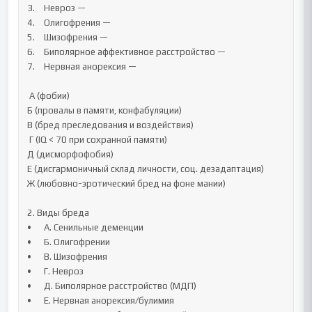
3.	Невроз —

4.	Олигофрения —

5.	Шизофрения — 

6.	Биполярное аффективное расстройство — 

7.	Нервная анорексия — 

 А (фобии)

Б (провалы в памяти, конфабуляции)

В (бред преследования и воздействия)

 Г (IQ < 70 при сохранной памяти)

Д (дисморфофобия)

Е (дисгармоничный склад личности, соц. дезадаптация)

Ж (любовно-эротический бред на фоне мании)

2. Виды бреда

•	А. Сенильные деменции

•	Б. Олигофрении

•	В. Шизофрения

•	Г. Невроз 

•	Д. Биполярное расстройство (МДП) 

•	Е. Нервная анорексия/булимия 
