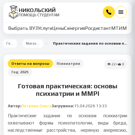
НИКОЛЬСКИЙ
ПОМОЩЬ СТУДЕНТАМ
Выбрать ВУЗ
Услуги
Цены
Синергия
Росдистант
МТИ
ММУ
Главная
Магазин работ
Практические задания по основам психиатрии: психопатология и MMPI
Ответы на вопросы
Психиатрия
👁
22
•
💼
0
Год:
2025
Готовая практическая: основы
психиатрии и MMPI
Автор:
Петрова Ольга
Загружена:
15.04.2026 13:33
Практические задания по основам психиатрии
охватывают формы психопатологии, виды бреда,
наследственные расстройства, нервную анорексию,