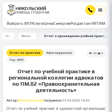
НИКОЛЬСКИЙ
ПОМОЩЬ СТУДЕНТАМ
Выбрать ВУЗ
Услуги
Цены
Синергия
Росдистант
МТИ
ММУ
Главная
Магазин работ
Отчет о прохождении учебной практики в рамках ПМ.02 «Правоохранительная деятельность»
Отчет по практике
Юриспруденция
👁
18
•
💼
0
Год:
2025
Отчет по учебной практике в
региональной коллегии адвокатов
по ПМ.02 «Правоохранительная
деятельность»
Автор:
Волков Евгений
Загружена:
15.04.2026 14:20
Отчет по учебной практике в адвокатской организации: