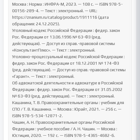
Москва : Норма : ИНФРА-М, 2023. — 108 с. — ISBN 978-5-
00156-289-4. — Текст : электронный. — URL: 
https://znanium.ru/catalog/product/1911116 (дата 
обращения: 24.12.2025).

Уголовный кодекс Российской Федерации : федер. закон 
Рос. Федерации от 13.06.1996 № 63-ФЗ (ред. 
действующая). — Доступ из справ.-правовой системы 
«КонсультантПлюс». — Текст : электронный.

Уголовно-процессуальный кодекс Российской Федерации : 
федер. закон Рос. Федерации от 18.12.2001 № 174-ФЗ 
(ред. действующая). — Доступ из справ.-правовой системы 
«Гарант». — Текст : электронный.

Об адвокатской деятельности и адвокатуре в Российской 
Федерации : федер. закон Рос. Федерации от 31.05.2002 
№ 63-ФЗ (ред. действующая). — Текст : электронный.

Кашанина, Т. В. Правоохранительные органы : учебник для 
СПО / Т. В. Кашанина. — Москва : Юрайт, 2021. — 256 с. — 
ISBN 978-5-534-12871-2.

Чашин, А. Н. Правоохранительные органы Российской 
Федерации : учебное пособие / А. Н. Чашин. — Москва : 
Юстиция, 2020. — 192 с. — ISBN 978-5-4365-4682-6.
