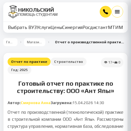
НИКОЛЬСКИЙ
ПОМОЩЬ СТУДЕНТАМ
Выбрать ВУЗ
Услуги
Цены
Синергия
Росдистант
МТИ
ММУ
Главная
Магазин работ
Отчет о производственной практике в ООО «Ант Япы»
Отчет по практике
Строительство
👁
17
•
💼
0
Год:
2025
Готовый отчет по практике по
строительству: ООО «Ант Япы»
Автор:
Смирнова Анна
Загружена:
15.04.2026 14:30
Отчет по производственной (технологической) практике
в строительной компании ООО «Ант Япы». Рассмотрены
структура управления, нормативная база, обследование