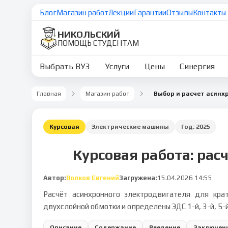
Блог
Магазин работ
Лекции
Гарантии
Отзывы
Контакты
НИКОЛЬСКИЙ
ПОМОЩЬ СТУДЕНТАМ
Выбрать ВУЗ
Услуги
Цены
Синергия
Главная
Магазин работ
Курсовая
Электрические машины
Год:
2025
Курсовая работа: рас
Автор:
Волков Евгений
Загружена:
15.04.2026 14:55
Расчёт асинхронного электродвигателя для кр
двухслойной обмотки и определены ЭДС 1-й, 3-й, 5-й
Описание
Содержание
Введение
Заключен