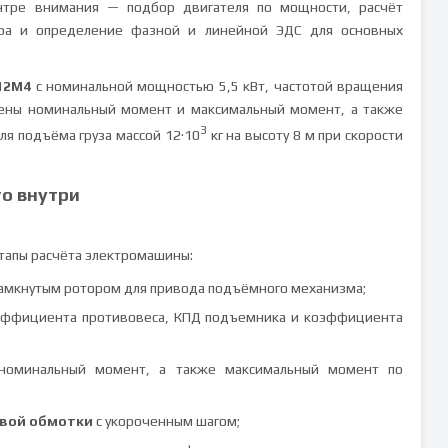
нтре внимания — подбор двигателя по мощности, расчёт
ора и определение фазной и линейной ЭДС для основных
12М4
с номинальной мощностью 5,5 кВт, частотой вращения
лены номинальный момент и максимальный момент, а также
3
ля подъёма груза массой 12·10
кг на высоту 8 м при скорости
то внутри
тапы расчёта электромашины:
замкнутым ротором для привода подъёмного механизма;
оэффициента противовеса, КПД подъемника и коэффициента
 номинальный момент, а также максимальный момент по
евой обмотки
с укороченным шагом;