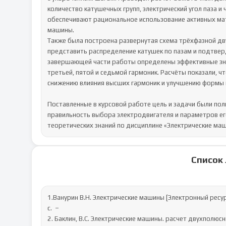
количество катушечных групп, электрический угол паза и
обеспечивают рациональное использование активных мат
машины.

Также была построена развернутая схема трёхфазной дву
представить распределение катушек по пазам и подтвер
завершающей части работы определены эффективные зна
третьей, пятой и седьмой гармоник. Расчёты показали, ч
снижению влияния высших гармоник и улучшению формы м
Поставленные в курсовой работе цель и задачи были по
правильность выбора электродвигателя и параметров ег
теоретических знаний по дисциплине «Электрические ма
Список
1.Ванурин В.Н. Электрические машины [Электронный ресурс]
с.  – 

2. Баклин, В.С. Электрические машины. расчет двухполюс