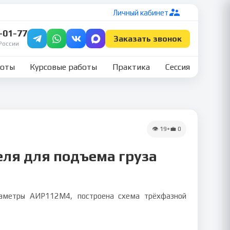
Личный кабинет
7-01-77
Заказать звонок
России
боты
Курсовые работы
Практика
Сессия
👁
19
•
💼
0
еля для подъема груза
раметры АИР112М4, построена схема трёхфазной