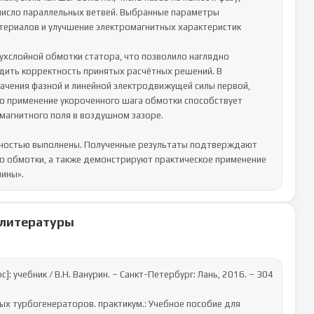
 число параллельных ветвей. Выбранные параметры 
ериалов и улучшение электромагнитных характеристик 
хслойной обмотки статора, что позволило наглядно 
дить корректность принятых расчётных решений. В 
чения фазной и линейной электродвижущей силы первой, 
то применение укороченного шага обмотки способствует 
агнитного поля в воздушном зазоре.

лностью выполнены. Полученные результаты подтверждают 
о обмотки, а также демонстрируют практическое применение 
шины».
 литературы
: учебник / В.Н. Ванурин. – Санкт-Петербург: Лань, 2016. – 304 
ных турбогенераторов. практикум.: Учебное пособие для 