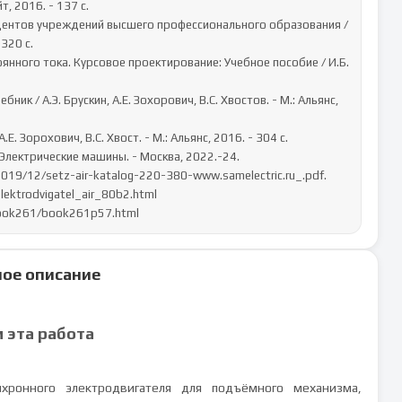
 2016. - 137 c.

тудентов учреждений высшего профессионального образования / 
320 c.

янного тока. Курсовое проектирование: Учебное пособие / И.Б. 
ик / А.Э. Брускин, А.Е. Зохорович, В.С. Хвостов. - М.: Альянс, 
.Е. Зорохович, В.С. Хвост. - М.: Альянс, 2016. - 304 c.

лектрические машины. - Москва, 2022.-24.

2019/12/setz-air-katalog-220-380-www.samelectric.ru_.pdf.

ektrodvigatel_air_80b2.html

/book261/book261p57.html
ое описание
м эта работа
хронного электродвигателя для подъёмного механизма,