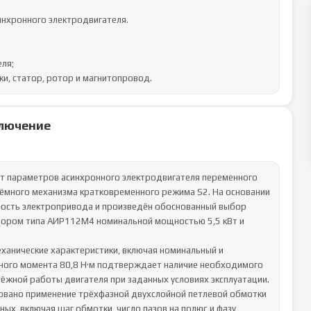
нхронного электродвигателя.

ля;

ки, статор, ротор и магнитопровод.
лючение
т параметров асинхронного электродвигателя переменного 
ъёмного механизма кратковременного режима S2. На основании 
ость электропривода и произведён обоснованный выбор 
тором типа АИР112М4 номинальной мощностью 5,5 кВт и 
ханические характеристики, включая номинальный и 
ного момента 80,8 Н·м подтверждает наличие необходимого 
ёжной работы двигателя при заданных условиях эксплуатации.

овано применение трёхфазной двухслойной петлевой обмотки 
х, включая шаг обмотки, число пазов на полюс и фазу, 