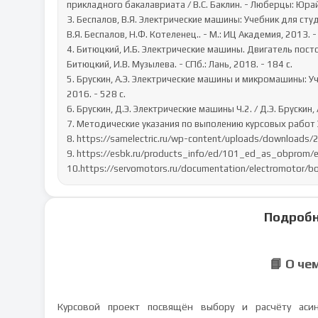
прикладного бакалавриата / В.С. Баклин. - Люберцы: Юрайт,
3. Беспалов, В.Я. Электрические машины: Учебник для с
В.Я. Беспалов, Н.Ф. Котеленец.. - М.: ИЦ Академия, 2013. - 
4. Битюцкий, И.Б. Электрические машины. Двигатель посто
Битюцкий, И.В. Музылева. - СПб.: Лань, 2018. - 184 c.

5. Брускин, А.Э. Электрические машины и микромашины: Учебн
2016. - 528 c.

6. Брускин, Д.Э. Электрические машины Ч.2. / Д.Э. Брускин, А
7. Методические указания по выполению курсовых работ Э
8. https://samelectric.ru/wp-content/uploads/downloads/
9. https://esbk.ru/products_info/ed/101_ed_as_obprom/el
10.https://servomotors.ru/documentation/electromotor
Подробн
📘 О че
Курсовой проект посвящён выбору и расчёту асин