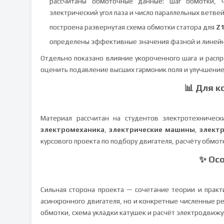
рассчитаны обмоточные данные: шаг обмотки, ч
электрический угол паза и число параллельных ветвей
построена развернутая схема обмотки статора для
Z1
определены эффективные значения фазной и линейной 
Отдельно показано влияние укороченного шага и рас
оценить подавление высших гармоник поля и улучшени
📊 Для к
Материал рассчитан на студентов электротехничес
электромеханика
,
электрические машины
,
элект
курсового проекта по подбору двигателя, расчёту обмот
✨ Ос
Сильная сторона проекта — сочетание теории и практи
асинхронного двигателя, но и конкретные численные р
обмотки, схема укладки катушек и расчёт электродвижу