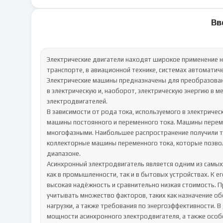
Вв
Электрические двигатели находят широкое применение н
транспорте, в авиационной технике, системах автоматичес
Электрические машины предназначены для преобразовани
в электрическую и, наоборот, электрическую энергию в м
электродвигателей.

В зависимости от рода тока, используемого в электричес
машины постоянного и переменного тока. Машины переме
многофазными. Наибольшее распространение получили тр
коллекторные машины переменного тока, которые позво
диапазоне.

Асинхронный электродвигатель является одним из самых
как в промышленности, так и в бытовых устройствах. К е
высокая надёжность и сравнительно низкая стоимость. 
учитывать множество факторов, таких как назначение об
нагрузки, а также требования по энергоэффективности. 
мощности асинхронного электродвигателя, а также особ