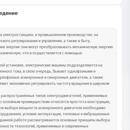
едение
а электростанциях, в промышленном производстве, на 
кого регулирования и управления, а также в быту.

я энергии: они могут преобразовывать механическую энергию 
еханическую, что и осуществляется с помощью 
кой установке, электрические машины подразделяются на 
нного тока, в свою очередь, бывают однофазными и 
ёхфазные асинхронные и синхронные двигатели, а также 
ляют экономично регулировать частоту вращения в широком 
 распространённых типов электродвигателей, применяемых 
го основным преимуществам относятся простота конструкции, 
При выборе мощности асинхронного двигателя необходимо 
орудования, условия эксплуатации, тепловые и вибрационные 
В данной работе рассматриваются основные принципы выбора 
енности технологий, применяемых в современных 