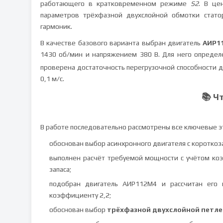
работающего в кратковременном режиме
S2
. В це
параметров трёхфазной двухслойной обмотки стат
гармоник.
В качестве базового варианта выбран двигатель
АИР1
1430 об/мин и напряжением 380 В. Для него опреде
проверена достаточность перегрузочной способности д
0,1 м/с.
📚 Ч
В работе последовательно рассмотрены все ключевые э
обоснован выбор асинхронного двигателя с коротко
выполнен расчёт требуемой мощности с учётом к
запаса;
подобран двигатель АИР112М4 и рассчитан его
коэффициенту 2,2;
обоснован выбор
трёхфазной двухслойной петл