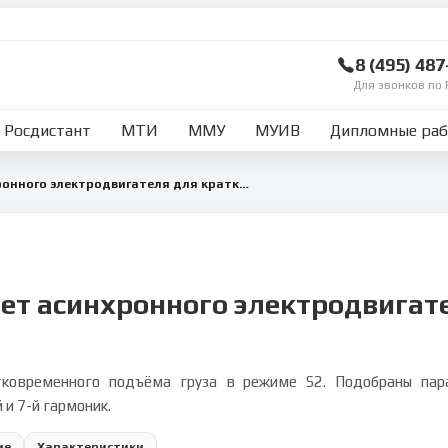
8 (495) 48
Для звонков по 
Росдистант
МТИ
ММУ
МУИВ
Дипломные ра
Выбор и расчет асинхронного электродвигателя для кратковременного подъема груза
чет асинхронного электродвигат
атковременного подъёма груза в режиме S2. Подобраны па
 и 7-й гармоник.
ие
Характеристики