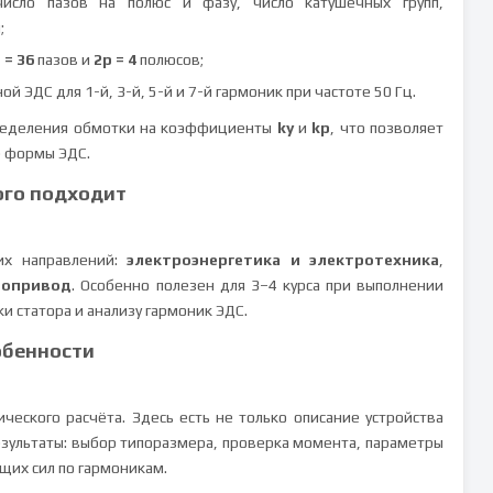
исло пазов на полюс и фазу, число катушечных групп,
;
 = 36
пазов и
2p = 4
полюсов;
ЭДС для 1-й, 3-й, 5-й и 7-й гармоник при частоте 50 Гц.
пределения обмотки на коэффициенты
ky
и
kp
, что позволяет
е формы ЭДС.
ого подходит
ких направлений:
электроэнергетика и электротехника
,
ропривод
. Особенно полезен для 3–4 курса при выполнении
ки статора и анализу гармоник ЭДС.
обенности
ческого расчёта. Здесь есть не только описание устройства
езультаты: выбор типоразмера, проверка момента, параметры
щих сил по гармоникам.