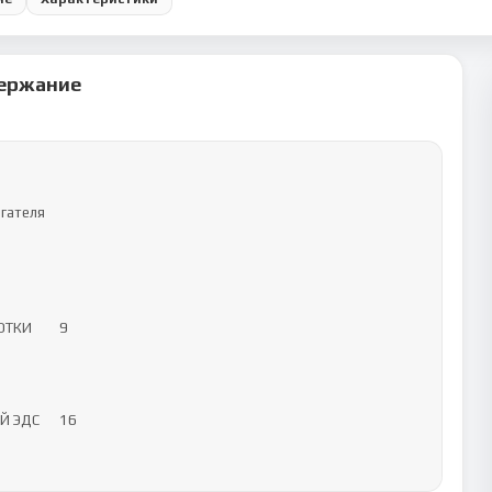
ержание
КИ	9

ДС	16
