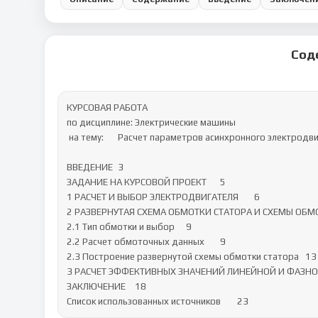
Сод
КУРСОВАЯ РАБОТА

по дисциплине:	Электрические машины

 на тему:	Расчет параметров асинхронного электродвигателя

ВВЕДЕНИЕ	3

ЗАДАНИЕ НА КУРСОВОЙ ПРОЕКТ	5

1 РАСЧЕТ И ВЫБОР ЭЛЕКТРОДВИГАТЕЛЯ	6

2 РАЗВЕРНУТАЯ СХЕМА ОБМОТКИ СТАТОРА И СХЕМЫ ОБМОТ
2.1 Тип обмотки и выбор	9

2.2 Расчет обмоточных данных	9

2.3 Построение развернутой схемы обмотки статора	13

3 РАСЧЕТ ЭФФЕКТИВНЫХ ЗНАЧЕНИЙ ЛИНЕЙНОЙ И ФАЗНОЙ Э
ЗАКЛЮЧЕНИЕ	18

Список использованных источников	23