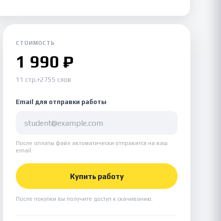
СТОИМОСТЬ
1 990 ₽
11 стр.
•
2755 слов
Email для отправки работы
После оплаты файл автоматически отправится на ваш
email.
Купить работу
После покупки вы получите доступ к скачиванию.