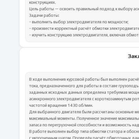
конструкциях.

Цель работы — освоить правильный подход к выбору аси
Задачи работы:

- выполнить выбор электродвигателя по мощности;

- произвести корректный расчёт обмотки электродвигате
- изучить конструкцию электродвигателя, включая обмот
Зак
В ходе выполнения курсовой работы был выполнен расчё
тока, предназначенного для работы в составе грузопод
заданных исходных данных определена требуемая мощн
асинхронного электродвигателя с короткозамкнутым ро
частотой вращения 1430 об/мин.

Для выбранного двигателя были рассчитаны основные ме
максимальный моменты. Полученное значение максималь
запаса по перегрузочной способности и возможность над
В работе выполнен выбор типа обмотки статора и обосн
с укороченным шагом. Проведён расчёт обмоточных данны