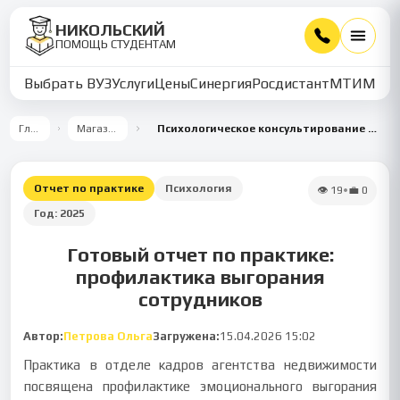
НИКОЛЬСКИЙ
ПОМОЩЬ СТУДЕНТАМ
Выбрать ВУЗ
Услуги
Цены
Синергия
Росдистант
МТИ
ММУ
Главная
Магазин работ
Психологическое консультирование как средство профилактики эмоционального выгорания сотрудников
Отчет по практике
Психология
👁
19
•
💼
0
Год:
2025
Готовый отчет по практике:
профилактика выгорания
сотрудников
Автор:
Петрова Ольга
Загружена:
15.04.2026 15:02
Практика в отделе кадров агентства недвижимости
посвящена профилактике эмоционального выгорания