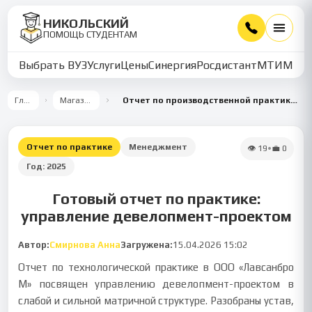
НИКОЛЬСКИЙ
ПОМОЩЬ СТУДЕНТАМ
Выбрать ВУЗ
Услуги
Цены
Синергия
Росдистант
МТИ
ММУ
Главная
Магазин работ
Отчет по производственной практике по управлению девелопмент-проектом
Отчет по практике
Менеджмент
👁
19
•
💼
0
Год:
2025
Готовый отчет по практике:
управление девелопмент-проектом
Автор:
Смирнова Анна
Загружена:
15.04.2026 15:02
Отчет по технологической практике в ООО «Лавсанбро
М» посвящен управлению девелопмент-проектом в
слабой и сильной матричной структуре. Разобраны устав,