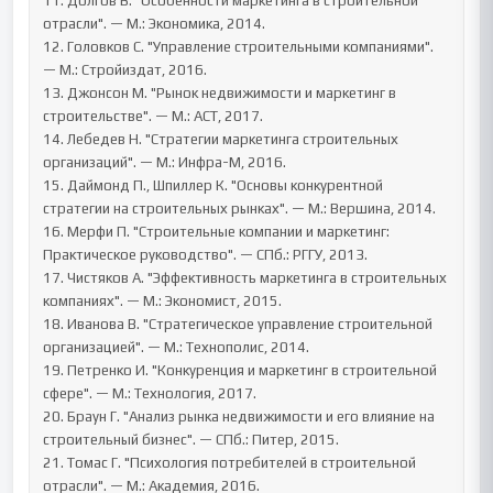
11. Долгов В. "Особенности маркетинга в строительной 
отрасли". — М.: Экономика, 2014.

12. Головков С. "Управление строительными компаниями". 
— М.: Стройиздат, 2016.

13. Джонсон М. "Рынок недвижимости и маркетинг в 
строительстве". — М.: АСТ, 2017.

14. Лебедев Н. "Стратегии маркетинга строительных 
организаций". — М.: Инфра-М, 2016.

15. Даймонд П., Шпиллер К. "Основы конкурентной 
стратегии на строительных рынках". — М.: Вершина, 2014.

16. Мерфи П. "Строительные компании и маркетинг: 
Практическое руководство". — СПб.: РГГУ, 2013.

17. Чистяков А. "Эффективность маркетинга в строительных 
компаниях". — М.: Экономист, 2015.

18. Иванова В. "Стратегическое управление строительной 
организацией". — М.: Технополис, 2014.

19. Петренко И. "Конкуренция и маркетинг в строительной 
сфере". — М.: Технология, 2017.

20. Браун Г. "Анализ рынка недвижимости и его влияние на 
строительный бизнес". — СПб.: Питер, 2015.

21. Томас Г. "Психология потребителей в строительной 
отрасли". — М.: Академия, 2016.
