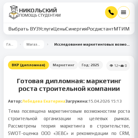
НИКОЛЬСКИЙ
ПОМОЩЬ СТУДЕНТАМ
Выбрать ВУЗ
Услуги
Цены
Синергия
Росдистант
МТИ
ММУ
Главная
Магазин работ
Исследование маркетинговых возможностей роста строительной организации на целевых рынках
ВКР (дипломная)
Маркетинг
Год:
2025
👁
12
•
💼
0
Готовая дипломная: маркетинг
роста строительной компании
Автор:
Лебедева Екатерина
Загружена:
15.04.2026 15:13
Тема посвящена маркетинговым возможностям роста
строительной организации на целевых рынках.
Рассмотрены теория маркетинга в строительстве,
SWOT-оценка ООО «ЗЕВС» и рекомендации по CRM,