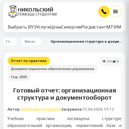
НИКОЛЬСКИЙ
ПОМОЩЬ СТУДЕНТАМ
Выбрать ВУЗ
Услуги
Цены
Синергия
Росдистант
МТИ
ММУ
Главная
Магазин работ
Организационная структура и документооборот образовательной организации
Отчет по практике
👁
13
•
💼
0
Документационное обеспечение управления
Год:
2025
Готовый отчет: организационная
структура и документооборот
Автор:
Лебедева Екатерина
Загружена:
15.04.2026 15:13
Учебная практика посвящена структуре
образовательной организации, нормативной базе и