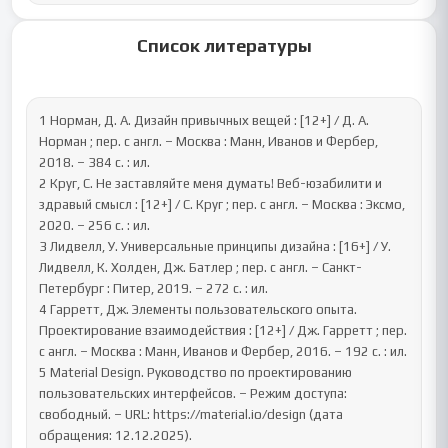
Список литературы
1 Норман, Д. А. Дизайн привычных вещей : [12+] / Д. А. 
Норман ; пер. с англ. – Москва : Манн, Иванов и Фербер, 
2018. – 384 с. : ил.

2 Круг, С. Не заставляйте меня думать! Веб-юзабилити и 
здравый смысл : [12+] / С. Круг ; пер. с англ. – Москва : Эксмо, 
2020. – 256 с. : ил.

3 Лидвелл, У. Универсальные принципы дизайна : [16+] / У. 
Лидвелл, К. Холден, Дж. Батлер ; пер. с англ. – Санкт-
Петербург : Питер, 2019. – 272 с. : ил.

4 Гарретт, Дж. Элементы пользовательского опыта. 
Проектирование взаимодействия : [12+] / Дж. Гарретт ; пер. 
с англ. – Москва : Манн, Иванов и Фербер, 2016. – 192 с. : ил.

5 Material Design. Руководство по проектированию 
пользовательских интерфейсов. – Режим доступа: 
свободный. – URL: https://material.io/design (дата 
обращения: 12.12.2025).
