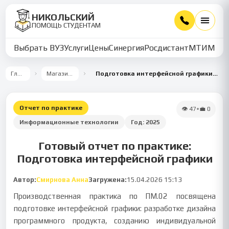
НИКОЛЬСКИЙ
ПОМОЩЬ СТУДЕНТАМ
Выбрать ВУЗ
Услуги
Цены
Синергия
Росдистант
МТИ
ММУ
Главная
Магазин работ
Подготовка интерфейсной графики в Figma и Adobe XD
Отчет по практике
👁
47
•
💼
0
Информационные технологии
Год:
2025
Готовый отчет по практике:
Подготовка интерфейсной графики
Автор:
Смирнова Анна
Загружена:
15.04.2026 15:13
Производственная практика по ПМ.02 посвящена
подготовке интерфейсной графики: разработке дизайна
программного продукта, созданию индивидуальной