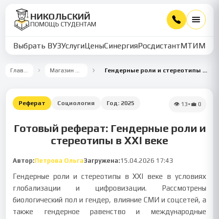
НИКОЛЬСКИЙ
ПОМОЩЬ СТУДЕНТАМ
Выбрать ВУЗ
Услуги
Цены
Синергия
Росдистант
МТИ
ММУ
Главная
Магазин работ
Гендерные роли и стереотипы в XXI веке
Реферат
Социология
Год:
2025
👁
13
•
💼
0
Готовый реферат: Гендерные роли и
стереотипы в XXI веке
Автор:
Петрова Ольга
Загружена:
15.04.2026 17:43
Гендерные роли и стереотипы в XXI веке в условиях
глобализации и цифровизации. Рассмотрены
биологический пол и гендер, влияние СМИ и соцсетей, а
также гендерное равенство и международные