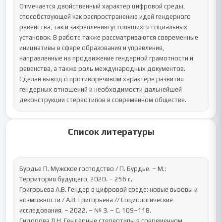
Отмечается двойственный характер цифровой среды, 
способствующей как распространению идей гендерного 
равенства, так и закреплению устоявшихся социальных 
установок. В работе также рассматриваются современные 
инициативы в сфере образования и управления, 
направленные на продвижение гендерной грамотности и 
равенства, а также роль международных документов. 
Сделан вывод о противоречивом характере развития 
гендерных отношений и необходимости дальнейшей 
деконструкции стереотипов в современном обществе.
Список литературы
Бурдье П. Мужское господство / П. Бурдье. – М.: 
Территория будущего, 2020. – 256 с.

Григорьева А.В. Гендер в цифровой среде: новые вызовы и 
возможности / А.В. Григорьева // Социологические 
исследования. – 2022. – № 3. – С. 109–118.

Сидорова Л.Н. Гендерные стереотипы в современном 