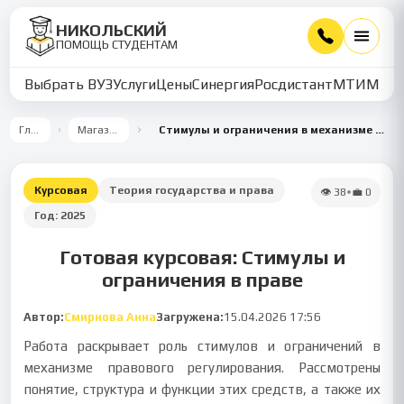
НИКОЛЬСКИЙ
ПОМОЩЬ СТУДЕНТАМ
Выбрать ВУЗ
Услуги
Цены
Синергия
Росдистант
МТИ
ММУ
Главная
Магазин работ
Стимулы и ограничения в механизме правового регулирования
Курсовая
Теория государства и права
👁
38
•
💼
0
Год:
2025
Готовая курсовая: Стимулы и
ограничения в праве
Автор:
Смирнова Анна
Загружена:
15.04.2026 17:56
Работа раскрывает роль стимулов и ограничений в
механизме правового регулирования. Рассмотрены
понятие, структура и функции этих средств, а также их