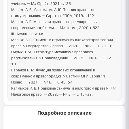
учебник. — М.: Юрайт, 2021. с.123

Малько А. В., Саломатин А. Ю. Теория правового 
стимулирования. — Саратов: СГЮА, 2019. с.122

Малько А. В. Механизм правового регулирования: 
современные проблемы. — М.: Норма, 2020. с.622

III. Научные статьи

Малько А. В. Стимулы и ограничения как категории теории 
права // Государство и право. — 2020. — № 7. — С. 23–31.

Сырых В. М. О структуре механизма правового 
регулирования // Правоведение. — 2019. — № 4. — С. 12–
19.

Баранов В. М. Функции правовых ограничений в 
современном правопорядке // Вестник МГУ. Серия 11. 
Право. — 2021. — № 6. — С. 45–54.

Калмыков И. В. Правовые стимулы в налоговом праве РФ // 
Налоговое право. — 2022. — № 3. — С. 15–22.
Подробное описание