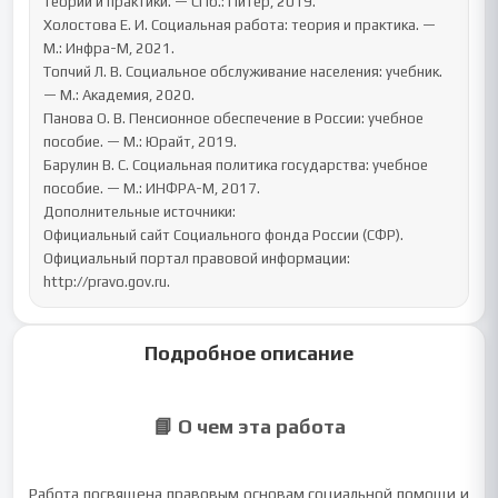
теории и практики. — СПб.: Питер, 2019.

Холостова Е. И. Социальная работа: теория и практика. — 
М.: Инфра-М, 2021.

Топчий Л. В. Социальное обслуживание населения: учебник. 
— М.: Академия, 2020.

Панова О. В. Пенсионное обеспечение в России: учебное 
пособие. — М.: Юрайт, 2019.

Барулин В. С. Социальная политика государства: учебное 
пособие. — М.: ИНФРА-М, 2017.

Дополнительные источники:

Официальный сайт Социального фонда России (СФР).

Официальный портал правовой информации: 
http://pravo.gov.ru.
Подробное описание
📘 О чем эта работа
Работа посвящена правовым основам социальной помощи и