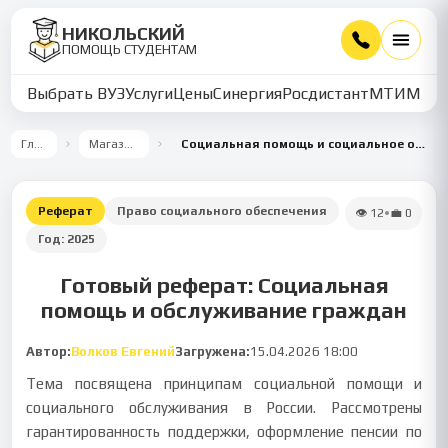
НИКОЛЬСКИЙ
ПОМОЩЬ СТУДЕНТАМ
Выбрать ВУЗ
Услуги
Цены
Синергия
Росдистант
МТИ
ММУ
Главная
Магазин работ
Социальная помощь и социальное обслуживание граждан
Реферат
Право социального обеспечения
👁
12
•
💼
0
Год:
2025
Готовый реферат: Социальная
помощь и обслуживание граждан
Автор:
Волков Евгений
Загружена:
15.04.2026 18:00
Тема посвящена принципам социальной помощи и
социального обслуживания в России. Рассмотрены
гарантированность поддержки, оформление пенсии по