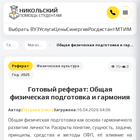
НИКОЛЬСКИЙ
ПОМОЩЬ СТУДЕНТАМ
Выбрать ВУЗ
Услуги
Цены
Синергия
Росдистант
МТИ
ММУ
Главная
Магазин работ
Общая физическая подготовка и гармоническое развитие
Реферат
Физическая культура
👁
15
•
💼
0
Год:
2025
Готовый реферат: Общая
физическая подготовка и гармония
Автор:
Петрова Ольга
Загружена:
16.04.2026 04:06
Общая физическая подготовка как основа гармоничного
развития личности. Раскрыты понятие, сущность, задачи,
принципы, средства и методы ОФП, её влияние на