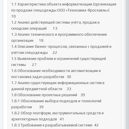
1.1 Характеристика объекта информатизации (организация 
по продаже спецодежды ООО «Техноавиа-Ярославль»)	
10

1.2 Анализ действующей системы учёта, продаж и 
складских операций	13

1.3 Анализ технического и программного обеспечения 
организации	18

1.4 Описание бизнес-процессов, связанных с продажей и 
учётом спецодежды	22

1.5 Выявление проблем и ограничений существующей 
системы	27

1.6 Обоснование необходимости автоматизации и 
постановка задач разработки	30

1.7 Анализ существующих информационных систем в 
данной предметной области	33

1.8 Обоснование проектных решений	39

1.8.1 Обоснование выбора подходов и технологий 
разработки	39

1.8.2 Обзор платформ, инструментальных средств и 
архитектурных подходов	41

1.8.3 Требования к разрабатываемой системе	42
