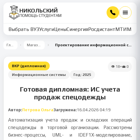
НИКОЛЬСКИЙ
ПОМОЩЬ СТУДЕНТАМ
Выбрать ВУЗ
Услуги
Цены
Синергия
Росдистант
МТИ
ММУ
Главная
Магазин работ
Проектирование информационной системы учета продаж спецодежды
ВКР (дипломная)
👁
18
•
💼
0
Информационные системы
Год:
2025
Готовая дипломная: ИС учета
продаж спецодежды
Автор:
Петрова Ольга
Загружена:
16.04.2026 04:19
Автоматизация учета продаж и складских операций
спецодежды в торговой организации. Рассмотрены
бизнес-процессы, UML- и IDEF1X-моделирование,