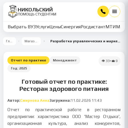
НИКОЛЬСКИЙ
ПОМОЩЬ СТУДЕНТАМ
Выбрать ВУЗ
Услуги
Цены
Синергия
Росдистант
МТИ
ММУ
Главная
Магазин работ
Разработка управленческих и маркетинговых решений для ресторана casual-dining
Отчет по практике
Менеджмент
👁
33
•
💼
0
Год:
2025
Готовый отчет по практике:
Ресторан здорового питания
Автор:
Смирнова Анна
Загружена:
11.02.2026 11:43
Отчет по практической работе в ресторанном
предприятии: характеристика ООО 'Мастер Отдыха',
организационная культура, анализ конкурентов,