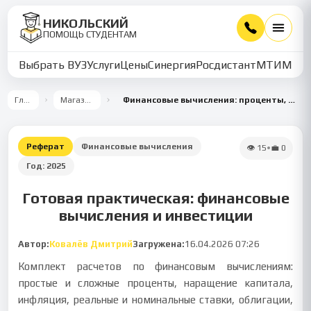
НИКОЛЬСКИЙ
ПОМОЩЬ СТУДЕНТАМ
Выбрать ВУЗ
Услуги
Цены
Синергия
Росдистант
МТИ
ММУ
Главная
Магазин работ
Финансовые вычисления: проценты, инфляция и инвестиции
Реферат
Финансовые вычисления
👁
15
•
💼
0
Год:
2025
Готовая практическая: финансовые
вычисления и инвестиции
Автор:
Ковалёв Дмитрий
Загружена:
16.04.2026 07:26
Комплект расчетов по финансовым вычислениям:
простые и сложные проценты, наращение капитала,
инфляция, реальные и номинальные ставки, облигации,